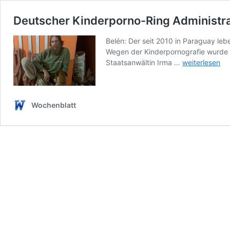
Deutscher Kinderporno-Ring Administrat
Belén: Der seit 2010 in Paraguay le
Wegen der Kinderpornografie wurde er
Deutscher
Staatsanwältin Irma …
weiterlesen
Kinderporno-
Ring
Administrator
lebte
Wochenblatt
illegal
in
Paraguay