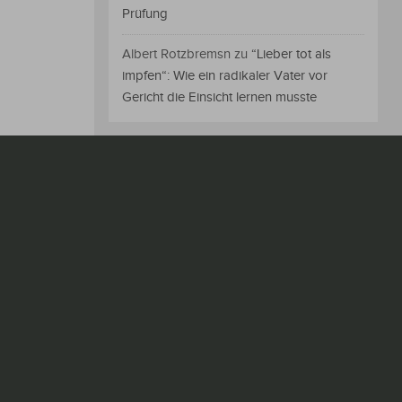
Prüfung
Albert Rotzbremsn
zu
“Lieber tot als
impfen“: Wie ein radikaler Vater vor
Gericht die Einsicht lernen musste