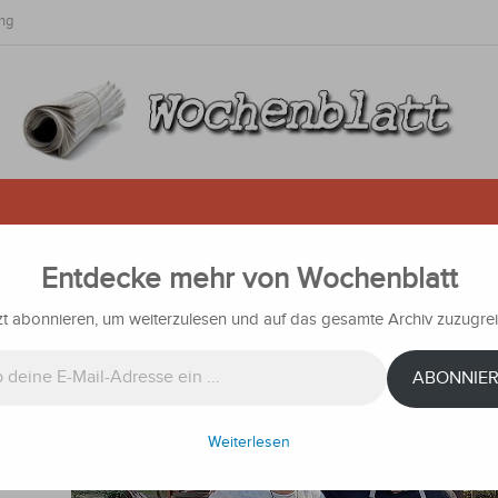
ng
Entdecke mehr von Wochenblatt
iebe für eine Granja
zt abonnieren, um weiterzulesen und auf das gesamte Archiv zuzugrei
ichten
ABONNIE
Land, um
er davon
Weiterlesen