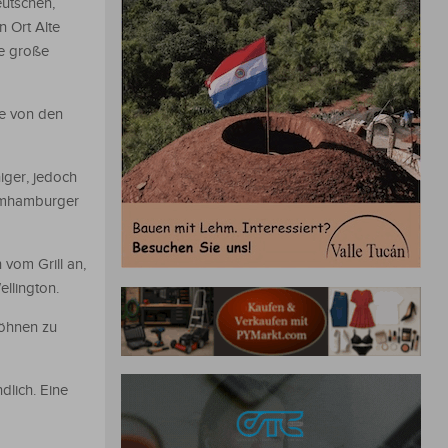
utschen,
n Ort Alte
ne große
be von den
iger, jedoch
Lammhamburger
 vom Grill an,
llington.
wöhnen zu
dlich. Eine