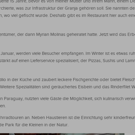
rte 15 Jahre, bevor es von meiner Mutter und ihrem Mann, einem De
rchierte, was zur Infrastruktur der Granja gehören soll. Sie nannten de
, wo viel gefischt wurde. Deshalb gibt es im Restaurant hier auch ei
entümer, der dann Myrian Molinas geheiratet hatte. Jetzt wird das Er
anuar, werden viele Besucher empfangen. Im Winter ist es etwas ruh
stärkt auf einen Lieferservice spezialisiert, der Pizzas, Sushis und 
o in der Küche und zaubert leckere Fischgerichte oder bietet Fleisch
eitere Spezialitäten sind geräuchertes Eisbein und das Rinderfilet We
n Paraguay, nutzten viele Gäste die Möglichkeit, sich kulinarisch ver
en.
hrradtouren an. Neben Haustieren ist die Einrichtung sehr kinderfreun
de Park für die Kleinen in der Natur.