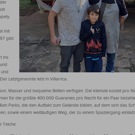
 der
adt
apety
l mit
97 gibt
t ins
 und
a und
r Letztgenannte lebt in Villarrica.
Strom, Wasser und bequeme Betten verfügen. Die kleinste kostet pro 
man für die größte 400.000 Guaranies pro Nacht für ein Paar bezahl
ßen Parks, die den Auftakt zum Gelände bilden, auf dem sich das S
nden, sowie einem weitläufigen Weg, der zu einem Spaziergang einlädt
e Teiche.