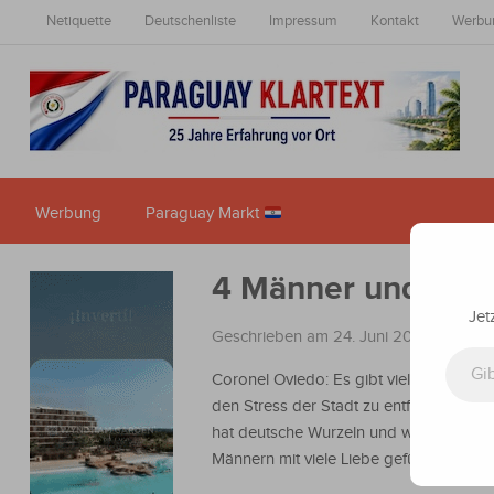
Netiquette
Deutschenliste
Impressum
Kontakt
Werbu
Werbung
Paraguay Markt
4 Männer und die L
Jet
Geschrieben am 24. Juni 2023
in
Nachr
Gib deine E-Mail-Adresse ein ...
Coronel Oviedo: Es gibt viele Orte im 
den Stress der Stadt zu entfliehen. Ein
hat deutsche Wurzeln und wird von vier
Männern mit viele Liebe geführt.