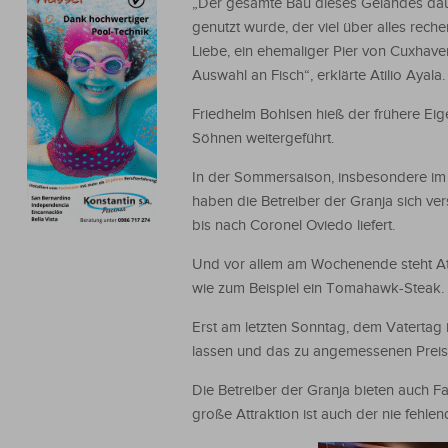
„Der gesamte Bau dieses Geländes daue
genutzt wurde, der viel über alles reche
Liebe, ein ehemaliger Pier von Cuxhaven
Auswahl an Fisch“, erklärte Atilio Ayala.
Friedhelm Bohlsen hieß der frühere Eig
Söhnen weitergeführt.
In der Sommersaison, insbesondere im J
haben die Betreiber der Granja sich ver
bis nach Coronel Oviedo liefert.
Und vor allem am Wochenende steht Atili
wie zum Beispiel ein Tomahawk-Steak. W
Erst am letzten Sonntag, dem Vatertag i
lassen und das zu angemessenen Preis
Die Betreiber der Granja bieten auch Fa
große Attraktion ist auch der nie fehlen