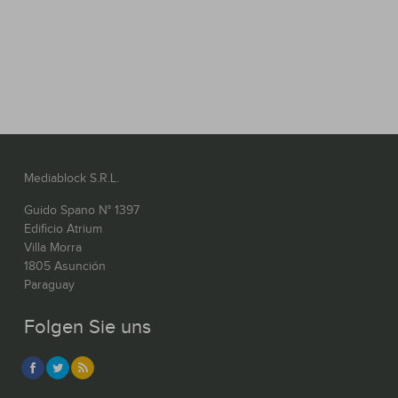
Mediablock S.R.L.
Guido Spano N° 1397
Edificio Atrium
Villa Morra
1805 Asunción
Paraguay
Folgen Sie uns