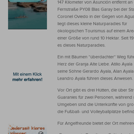
147 Kilometer von Asunción entfernt an
Fernstraße PY08 Blas Garay bei der St
Coronel Oviedo in der Gegen von Agu
liegt dieses kleine Naturparadies für
ökologischen Tourismus auf einem Area
einer Größe von rund 10 Hektar. Seit 19
es dieses Naturparadies.
Ein mit Bäumen “überdachter“ Weg führ
Herz der Granja Alte Liebe. Atilio Ayala
seine Söhne Gerardo Ayala, Alan Ayal
Leandro Ayala führen dieses Anwesen. De
Vor Ort gibt es drei Hütten, die über 
Guaranies für zwei Personen, während 
Umgeben sind die Unterkünfte von gro
die Fußball- und Volleyballplätze befi
Für Angelfreunde bietet der Ort mehrer