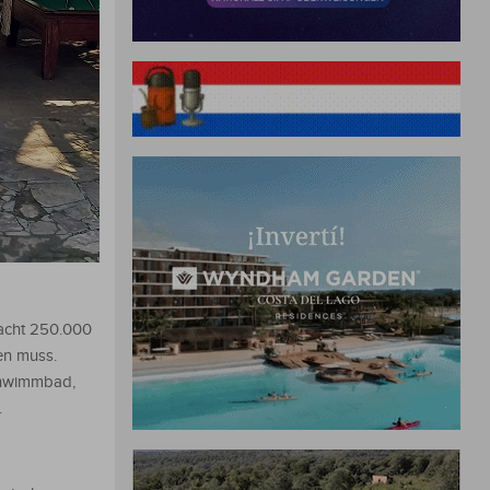
Nacht 250.000
en muss.
chwimmbad,
.