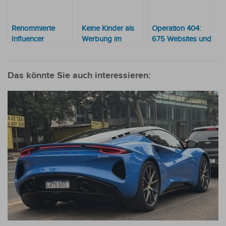
Renommierte
Keine Kinder als
Operation 404:
Influencer
Werbung im
675 Websites und
begeistert von der
Fernsehen
14 illegale
Schönheit
Streaming-
Paraguays
Anwendungen,
Das könnte Sie auch interessieren:
mehrere aus
Paraguay,
abgeschaltet