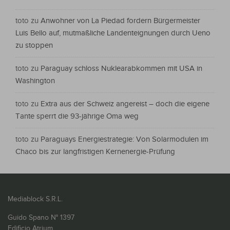
toto
zu
Anwohner von La Piedad fordern Bürgermeister
Luis Bello auf, mutmaßliche Landenteignungen durch Ueno
zu stoppen
toto
zu
Paraguay schloss Nuklearabkommen mit USA in
Washington
toto
zu
Extra aus der Schweiz angereist – doch die eigene
Tante sperrt die 93-jährige Oma weg
toto
zu
Paraguays Energiestrategie: Von Solarmodulen im
Chaco bis zur langfristigen Kernenergie-Prüfung
Mediablock S.R.L.
Guido Spano N° 1397
Edificio Atrium