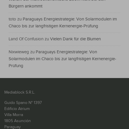
Bürgern ankommt
toto
zu
Paraguays Energiestrategie: Von Solarmodulen im
Chaco bis zur langfristigen Kernenergie-Prüfung
Land Of Confusion
zu
Vielen Dank für die Blumen
Nixwieweg
zu
Paraguays Energiestrategie: Von
Solarmodulen im Chaco bis zur langfristigen Kernenergie-
Prüfung
Mediablock S.R.L.
Guido Spano N° 1397
Edificio Atrium
Villa Morra
1805 Asunción
Paraguay