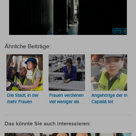
Ähnliche Beiträge:
Die Stadt, in der
Frauen verdienen
Angehörige der in
mehr Frauen
viel weniger als
Capiatá tot
Arbeit finden als
Männer
aufgefundenen
Männer
Polizistin fordern
Aufklärung ihres
Das könnte Sie auch interessieren:
Todes und
Gerechtigkeit