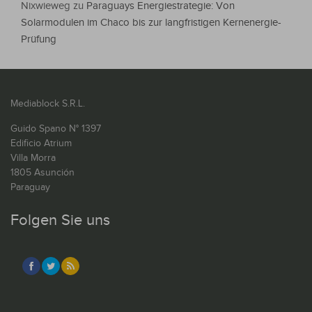
Nixwieweg
zu
Paraguays Energiestrategie: Von
Solarmodulen im Chaco bis zur langfristigen Kernenergie-
Prüfung
Mediablock S.R.L.
Guido Spano N° 1397
Edificio Atrium
Villa Morra
1805 Asunción
Paraguay
Folgen Sie uns