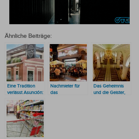
Ähnliche Beiträge:
Eine Tradition
Nachmieter für
Das Geheimnis
verlässt Asunción:
das
und die Geister,
Lido Bar eröffnet
geschichtsträchtige
die die Geschichte
neue Filiale
Lido-Bar Lokal
der Kathedrale in
gefunden?
Asunción
umranken