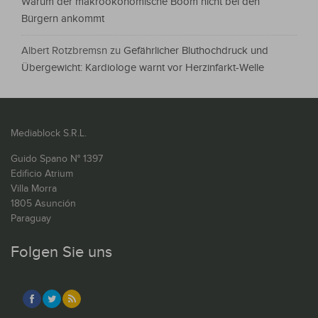
Warum der makroökonomische Boom nicht bei den
Bürgern ankommt
Albert Rotzbremsn
zu
Gefährlicher Bluthochdruck und
Übergewicht: Kardiologe warnt vor Herzinfarkt-Welle
Mediablock S.R.L.
Guido Spano N° 1397
Edificio Atrium
Villa Morra
1805 Asunción
Paraguay
Folgen Sie uns