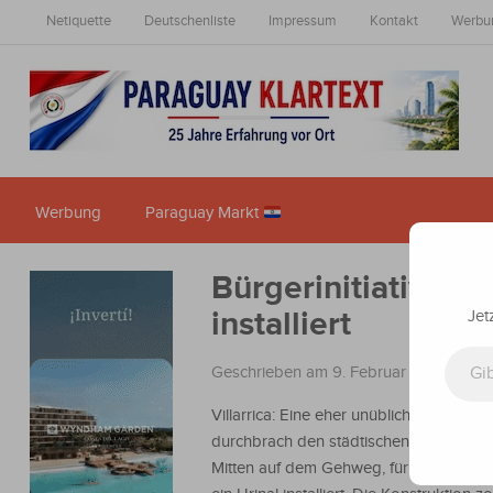
Netiquette
Deutschenliste
Impressum
Kontakt
Werbu
Werbung
Paraguay Markt
Bürgerinitiative o
installiert
Jet
Gib deine E-Mail-Adresse ein ...
Geschrieben am 9. Februar 2026
in
Na
Villarrica: Eine eher unübliche Szene
durchbrach den städtischen Alltag in Itu
Mitten auf dem Gehweg, für alle sichtba