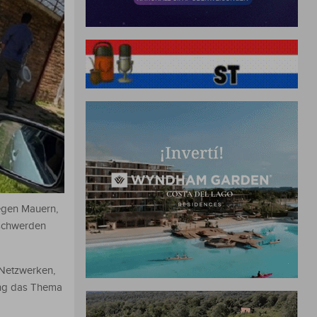
gegen Mauern,
eschwerden
n Netzwerken,
ing das Thema