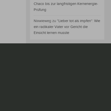
Chaco bis zur langfristigen Kernenergie-
Prüfung
Nixwieweg
zu
“Lieber tot als impfen“: Wie
ein radikaler Vater vor Gericht die
Einsicht lernen musste