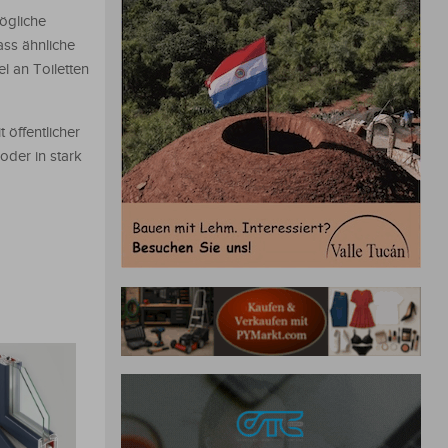
mögliche
ass ähnliche
l an Toiletten
 öffentlicher
oder in stark