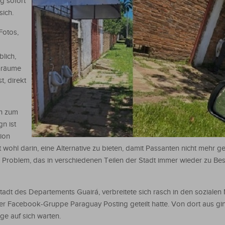
og sofort
sich.
Fotos,
blich,
enräume
t, direkt
ch zum
n ist
tion
wohl darin, eine Alternative zu bieten, damit Passanten nicht mehr 
n Problem, das in verschiedenen Teilen der Stadt immer wieder zu B
er Stadt des Departements Guairá, verbreitete sich rasch in den soziale
er Facebook-Gruppe Paraguay Posting geteilt hatte. Von dort aus g
nge auf sich warten.