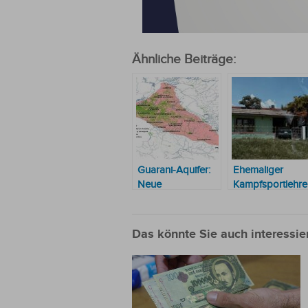
Ähnliche Beiträge:
Guarani-Aquifer:
Ehemaliger
Neue
Kampfsportlehre
Überwachungsstationen
löst Panik aus, al
für die
er Schüsse auf
Beobachtung des
der Straße
Das könnte Sie auch interessie
Grundwasserleiters
abfeuerte
installiert