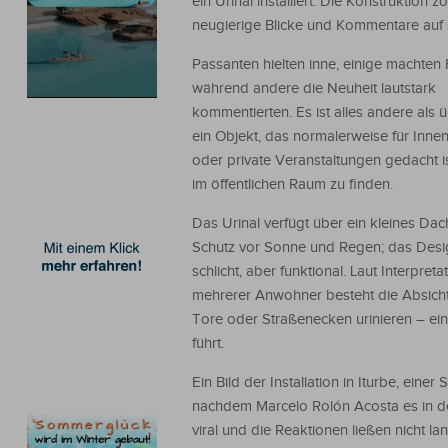
ein Urinal installiert. Die Konstruktion z
neugierige Blicke und Kommentare auf 
Passanten hielten inne, einige machten 
während andere die Neuheit lautstark
kommentierten. Es ist alles andere als ü
ein Objekt, das normalerweise für Inn
oder private Veranstaltungen gedacht is
im öffentlichen Raum zu finden.
Das Urinal verfügt über ein kleines Da
Schutz vor Sonne und Regen; das Desig
schlicht, aber funktional. Laut Interpreta
mehrerer Anwohner besteht die Absicht 
Tore oder Straßenecken urinieren – ei
führt.
Ein Bild der Installation in Iturbe, ein
nachdem Marcelo Rolón Acosta es in d
viral und die Reaktionen ließen nicht la