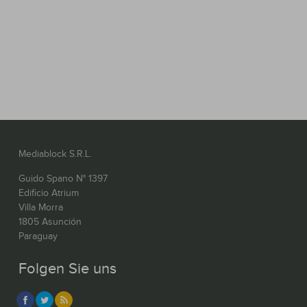
Mediablock S.R.L.
Guido Spano N° 1397
Edificio Atrium
Villa Morra
1805 Asunción
Paraguay
Folgen Sie uns