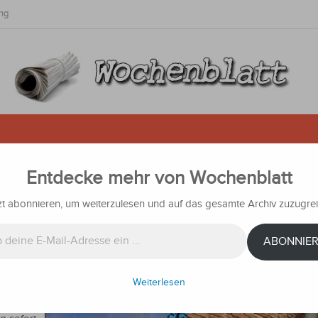
ng
Entdecke mehr von Wochenblatt
der Scherz? Urinal auf offener Str
zt abonnieren, um weiterzulesen und auf das gesamte Archiv zuzugrei
chrichten
ABONNIE
Weiterlesen
rbe:
r, wurde