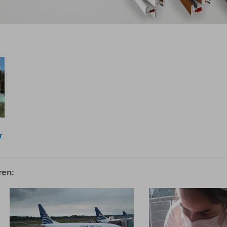
r
s
ren: