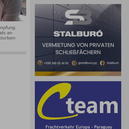
Impfung
ats an
storben