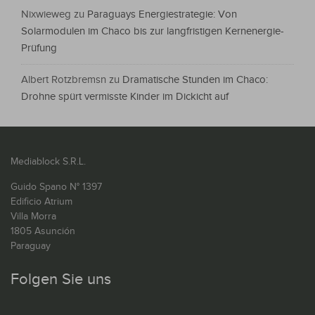
Nixwieweg
zu
Paraguays Energiestrategie: Von
Solarmodulen im Chaco bis zur langfristigen Kernenergie-
Prüfung
Albert Rotzbremsn
zu
Dramatische Stunden im Chaco:
Drohne spürt vermisste Kinder im Dickicht auf
Mediablock S.R.L.
Guido Spano N° 1397
Edificio Atrium
Villa Morra
1805 Asunción
Paraguay
Folgen Sie uns