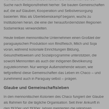
Suche nach Religionsfreiheit hierher. Sie bauten Gemeinschaften
auf, die auf Glauben, Kooperation und Selbstversorgung
basierten. Was als Überlebenskampf begann, wuchs zu
Institutionen heran, die eine der herausforderndsten Regionen
Südamerikas verwandelten.
Heute treiben mennonitische Unternehmen einen Großteil der
paraguayischen Produktion von Rindfleisch, Milch und Soja
voran, während koloniale Einrichtungen Bildung,
Gesundheitswesen und Sozialprogramme unterstützen, die
sowohl Mennoniten als auch der indigenen Bevölkerung
zugutekommen. Nur wenige Außenstehende wissen, wie
tiefgreifend diese Gemeinschaften das Leben im Chaco – und
zunehmend auch in Paraguay selbst – prägen.
Glaube und Gemeinschaftsleben
In den mennonitischen Kolonien des Chaco fungiert der Glaube
als Rahmen für die tägliche Organisation. Seit ihrer Ankunft in
den 1920er und 1930er Jahren meisterten die religiösen