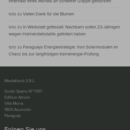
innerhalb eines Monats an schwerer Grippe gestorben
toto
zu
Vielen Dank für die Blumen
toto
zu
In Werkstatt gefesselt: Nachbarn sollen 23-Jährigen
wegen Hühnerdiebstahls gefoltert haben
toto
zu
Paraguays Energiestrategie: Von Solarmodulen im
Chaco bis zur langfristigen Kernenergie-Prüfung
Mediablock S.R.L.
Guido Spano N° 1397
Edificio Atrium
Villa Morra
1805 Asunción
Paraguay
Folgen Sie uns