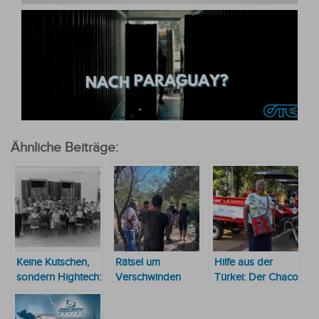
Ähnliche Beiträge:
Keine Kutschen,
Rätsel um
Hilfe aus der
sondern Hightech:
Verschwinden
Türkei: Der Chaco
Das moderne
gelöst: Militär
rüstet auf –
Gesicht der
findet Estancia-
Motorkarren-