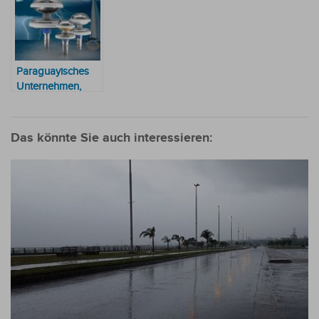
Mennoniten im
Arbeiter in der
Offensive für
Chaco
Wildnis des
Indigene
Chacos
Paraguayisches
Unternehmen,
Weltmarktführer
für Blitzableiter
Das könnte Sie auch interessieren: