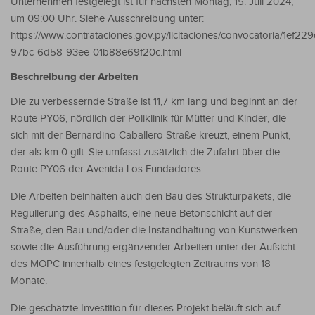
Unternehmen festgelegt ist für nächsten Montag, 15. Juli 2024,
um 09:00 Uhr. Siehe Ausschreibung unter:
https://www.contrataciones.gov.py/licitaciones/convocatoria/1ef22
97bc-6d58-93ee-01b88e69f20c.html
Beschreibung der Arbeiten
Die zu verbessernde Straße ist 11,7 km lang und beginnt an der
Route PY06, nördlich der Poliklinik für Mütter und Kinder, die
sich mit der Bernardino Caballero Straße kreuzt, einem Punkt,
der als km 0 gilt. Sie umfasst zusätzlich die Zufahrt über die
Route PY06 der Avenida Los Fundadores.
Die Arbeiten beinhalten auch den Bau des Strukturpakets, die
Regulierung des Asphalts, eine neue Betonschicht auf der
Straße, den Bau und/oder die Instandhaltung von Kunstwerken
sowie die Ausführung ergänzender Arbeiten unter der Aufsicht
des MOPC innerhalb eines festgelegten Zeitraums von 18
Monate.
Die geschätzte Investition für dieses Projekt beläuft sich auf