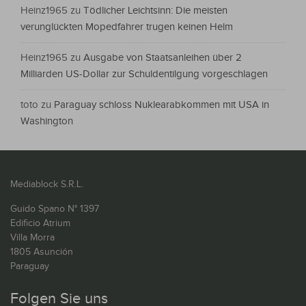
Heinz1965
zu
Tödlicher Leichtsinn: Die meisten
verunglückten Mopedfahrer trugen keinen Helm
Heinz1965
zu
Ausgabe von Staatsanleihen über 2
Milliarden US-Dollar zur Schuldentilgung vorgeschlagen
toto
zu
Paraguay schloss Nuklearabkommen mit USA in
Washington
Mediablock S.R.L.
Guido Spano N° 1397
Edificio Atrium
Villa Morra
1805 Asunción
Paraguay
Folgen Sie uns