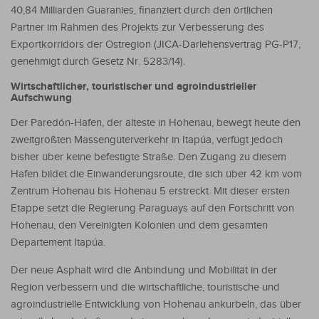
40,84 Milliarden Guaranies, finanziert durch den örtlichen
Partner im Rahmen des Projekts zur Verbesserung des
Exportkorridors der Ostregion (JICA-Darlehensvertrag PG-P17,
genehmigt durch Gesetz Nr. 5283/14).
Wirtschaftlicher, touristischer und agroindustrieller
Aufschwung
Der Paredón-Hafen, der älteste in Hohenau, bewegt heute den
zweitgrößten Massengüterverkehr in Itapúa, verfügt jedoch
bisher über keine befestigte Straße. Den Zugang zu diesem
Hafen bildet die Einwanderungsroute, die sich über 42 km vom
Zentrum Hohenau bis Hohenau 5 erstreckt. Mit dieser ersten
Etappe setzt die Regierung Paraguays auf den Fortschritt von
Hohenau, den Vereinigten Kolonien und dem gesamten
Departement Itapúa.
Der neue Asphalt wird die Anbindung und Mobilität in der
Region verbessern und die wirtschaftliche, touristische und
agroindustrielle Entwicklung von Hohenau ankurbeln, das über