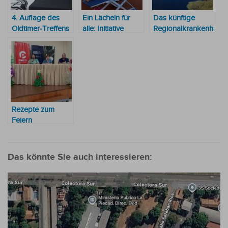
4. Auflage des
Ein Lächeln für
Das künftige
Oldtimer-Treffens
alle: Initiative
Regionalkrankenhaus
zugunsten der
verbessert
von Fuerte Olimpo
Fundation Lazos
Zahngesundheit
hat ein kleines
del Sur wird
indigener
Wasserproblem
gestartet
Bevölkerung
Rezepte zum
Feiern
Das könnte Sie auch interessieren: