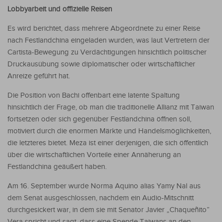
Lobbyarbeit und offizielle Reisen
Es wird berichtet, dass mehrere Abgeordnete zu einer Reise
nach Festlandchina eingeladen wurden, was laut Vertretern der
Cartista-Bewegung zu Verdächtigungen hinsichtlich politischer
Druckausübung sowie diplomatischer oder wirtschaftlicher
Anreize geführt hat.
Die Position von Bachi offenbart eine latente Spaltung
hinsichtlich der Frage, ob man die traditionelle Allianz mit Taiwan
fortsetzen oder sich gegenüber Festlandchina öffnen soll,
motiviert durch die enormen Märkte und Handelsmöglichkeiten,
die letzteres bietet. Meza ist einer derjenigen, die sich öffentlich
über die wirtschaftlichen Vorteile einer Annäherung an
Festlandchina geäußert haben.
Am 16. September wurde Norma Aquino alias Yamy Nal aus
dem Senat ausgeschlossen, nachdem ein Audio-Mitschnitt
durchgesickert war, in dem sie mit Senator Javier „Chaqueñito”
Vera spricht und sagt, dass eine Spende Taiwans an den