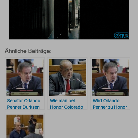
Ähnliche Beiträge:
Senator Orlando
Wie man bei
Wird Orlando
Penner Dürksen
Honor Colorado
Penner zu Honor
sagt, er werde
„Fehler“
Colorado
nicht zu Honor
eingesteht
wechseln?
Colorado
wechseln