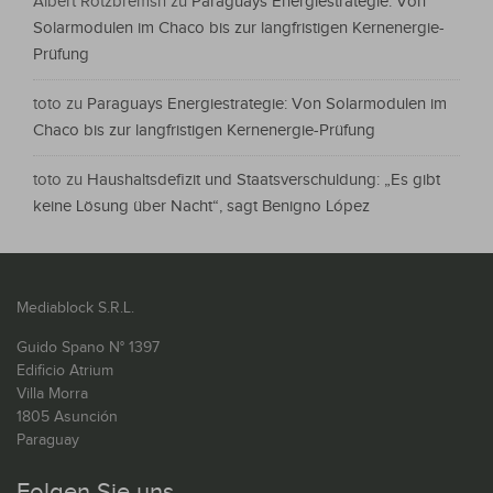
Albert Rotzbremsn
zu
Paraguays Energiestrategie: Von
Solarmodulen im Chaco bis zur langfristigen Kernenergie-
Prüfung
toto
zu
Paraguays Energiestrategie: Von Solarmodulen im
Chaco bis zur langfristigen Kernenergie-Prüfung
toto
zu
Haushaltsdefizit und Staatsverschuldung: „Es gibt
keine Lösung über Nacht“, sagt Benigno López
Mediablock S.R.L.
Guido Spano N° 1397
Edificio Atrium
Villa Morra
1805 Asunción
Paraguay
Folgen Sie uns