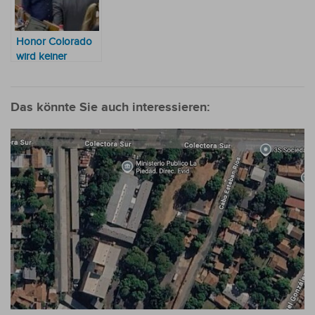
Honor Colorado
wird keiner
Aufforderung des
Obersten
Gerichtshofes zum
Das könnte Sie auch interessieren:
Thema Kattya
González
nachkommen