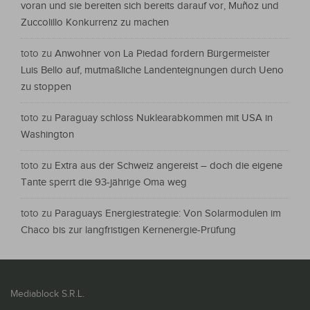
voran und sie bereiten sich bereits darauf vor, Muñoz und
Zuccolillo Konkurrenz zu machen
toto
zu
Anwohner von La Piedad fordern Bürgermeister
Luis Bello auf, mutmaßliche Landenteignungen durch Ueno
zu stoppen
toto
zu
Paraguay schloss Nuklearabkommen mit USA in
Washington
toto
zu
Extra aus der Schweiz angereist – doch die eigene
Tante sperrt die 93-jährige Oma weg
toto
zu
Paraguays Energiestrategie: Von Solarmodulen im
Chaco bis zur langfristigen Kernenergie-Prüfung
Mediablock S.R.L.