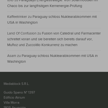
toto
zu
Paraguays Energiestrategie: Von Solarmodulen im
Chaco bis zur langfristigen Kernenergie-Prüfung
Kaffeetrinker
zu
Paraguay schloss Nuklearabkommen mit
USA in Washington
Land Of Confusion
zu
Fusion von Catedral und Farmacenter
schreitet voran und sie bereiten sich bereits darauf vor,
Muñoz und Zuccolillo Konkurrenz zu machen
Asam
zu
Paraguay schloss Nuklearabkommen mit USA in
Washington
Mediablock S.R.L.
Guido Spano N° 1397
Edificio Atrium
Villa Morra
1805 Asunción