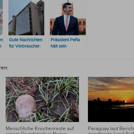
en
Gute Nachrichten
Präsident Peña
n
für Verbraucher:
hält sein
Inflationsrate
Versprechen, nur
m
bleibt laut
anders als
Experten moderat
gedacht
ren:
de
Paraguay laut Berich
Menschliche Knochenreste auf
zweitbeste Land Sü
einem Grundstück in Nueva