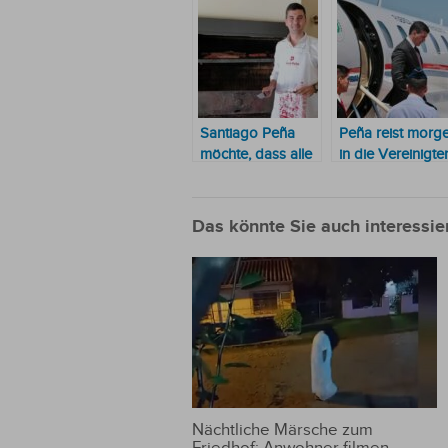
Santiago Peña
Peña reist morg
möchte, dass alle
in die Vereinigte
Paraguayer
Arabischen
Fleisch von
Emirate, nachde
Export-Qualität
paraguayisches
Das könnte Sie auch interessie
konsumieren
Fleisch
zugelassen wur
Nächtliche Märsche zum
Friedhof: Anwohner filmen