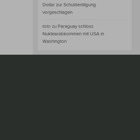
Dollar zur Schuldentilgung
vorgeschlagen
toto
zu
Paraguay schloss
Nuklearabkommen mit USA in
Washington