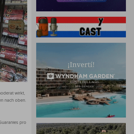
oderat wirkt,
ien nach oben.
 Guaranies pro