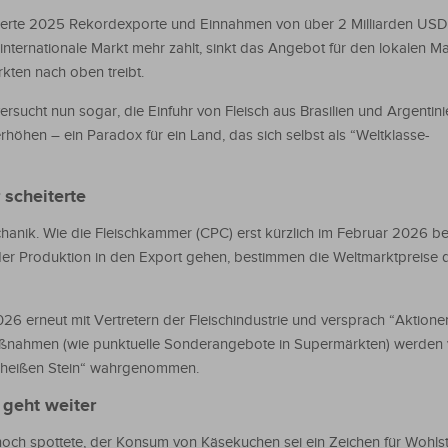
feierte 2025 Rekordexporte und Einnahmen von über 2 Milliarden USD
 internationale Markt mehr zahlt, sinkt das Angebot für den lokalen Ma
kten nach oben treibt.
rsucht nun sogar, die Einfuhr von Fleisch aus Brasilien und Argentini
rhöhen – ein Paradox für ein Land, das sich selbst als “Weltklasse-
 scheiterte
nik. Wie die Fleischkammer (CPC) erst kürzlich im Februar 2026 bet
er Produktion in den Export gehen, bestimmen die Weltmarktpreise 
26 erneut mit Vertretern der Fleischindustrie und versprach “Aktione
aßnahmen (wie punktuelle Sonderangebote in Supermärkten) werden 
n heißen Stein“ wahrgenommen.
 geht weiter
ch spottete, der Konsum von Käsekuchen sei ein Zeichen für Wohlst