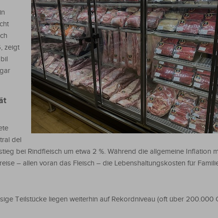
in
cht
och
 zeigt
bil
ogar
ät
ete
ral del
tieg bei Rindfleisch um etwa 2 %. Während die allgemeine Inflation m
reise – allen voran das Fleisch – die Lebenshaltungskosten für Famil
assige Teilstücke liegen weiterhin auf Rekordniveau (oft über 200.000