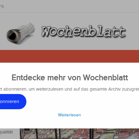
ng
Entdecke mehr von Wochenblatt
en von Peña: Premium-Qualität bl
er ein Luxusgut
zt abonnieren, um weiterzulesen und auf das gesamte Archiv zuzugrei
onnieren
achrichten
Weiterlesen
Präsident
r wollte
ualität