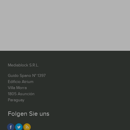
Mediablock S.R.L.
Guido Spano N° 1397
Edificio Atrium
Villa Morra
1805 Asunción
Paraguay
Folgen Sie uns