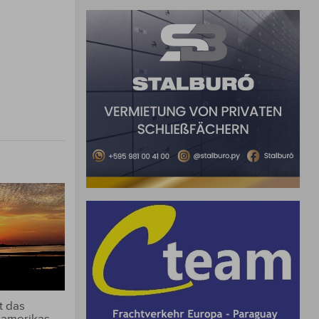
t das
damerikas