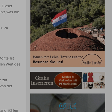
. Dieser
rkt, was die
en zu
onte, ist
den Wert des
n zur
von der
and, fühlen