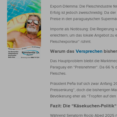
Export-Dilemma: Die Fleischindustrie 
Erfolg ist jedoch zweischneidig: Da der
Preise in den paraguayischen Supermär
Importe als Notlösung: Die Regierung ve
erleichtern, um das lokale Angebot zu e
Fleischexporteur“ rühmt.
Warum das
Versprechen
bisher
Das Hauptproblem bleibt die Marktmecha
Paraguay ein “Preisnehmer“. Da 66 % d
Fleisches.
Präsident Peña traf sich zwar Anfang 20
Preissenkung“, doch die bisherigen M
Bevölkerung eher als “Tropfen auf de
Fazit: Die “Käsekuchen-Politik“
Während Senatorin Rocío Abed 2025 no