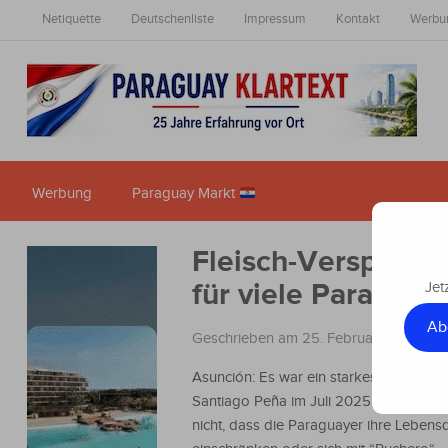
Netiquette
Deutschenliste
Impressum
Kontakt
Werbu
Werbung
Paraguay Markt
Fleisch-Versprech
für viele Paraguay
Jet
Ab
Geschrieben am 25. Februar 2026
in
N
Asunción: Es war ein starkes Bild, das 
Santiago Peña im Juli 2025 zeichnete: E
nicht, dass die Paraguayer ihre Lebensq