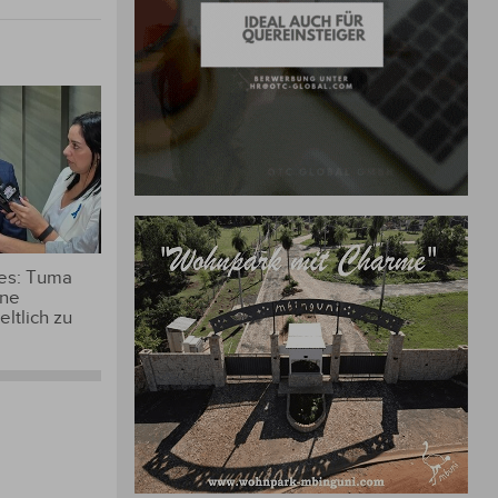
 es: Tuma
ine
ltlich zu