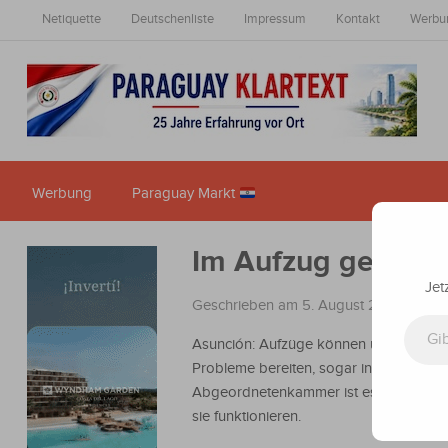
Netiquette
Deutschenliste
Impressum
Kontakt
Werbu
Werbung
Paraguay Markt
Im Aufzug gefang
Jet
Geschrieben am 5. August 2024
in
Nac
Gib deine E-Mail-Adresse ein ...
Asunción: Aufzüge können unter Umst
Probleme bereiten, sogar in der
Abgeordnetenkammer ist es nicht siche
sie funktionieren.