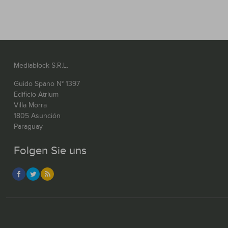
Mediablock S.R.L.
Guido Spano N° 1397
Edificio Atrium
Villa Morra
1805 Asunción
Paraguay
Folgen Sie uns