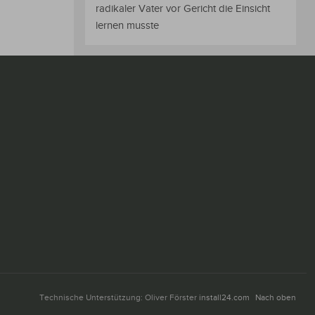
radikaler Vater vor Gericht die Einsicht
lernen musste
Technische Unterstützung: Oliver Förster
install24.com
Nach oben