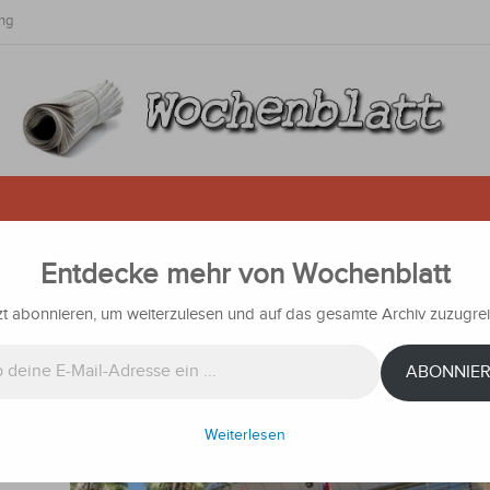
ng
Entdecke mehr von Wochenblatt
en
zt abonnieren, um weiterzulesen und auf das gesamte Archiv zuzugrei
hrichten
ABONNIE
änden
r, dass
Weiterlesen