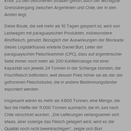
Krise. Zu den betroffenen Straßen gehört auch der wichtigste
Grenzübergang zwischen Argentinien und Chile, der in den
Anden liegt.
Diese Route, die seit mehr als 10 Tagen gesperrt ist, wird von
Lastwagen mit paraguayischen Produkten, insbesondere
Rindfleisch, genutzt. Bezüglich der Auswirkungen der Blockade
dieses Logistikflusses erklärte Daniel Burt, Leiter der
paraguayischen Fleischkammer (CPC), dass auf argentinischer
Seite immer noch mehr als 200 Kühlfahrzeuge mit einer
Kapazität von jeweils 24 Tonnen in der Schlange stünden, die
Frischfleisch befördern, weil dessen Preis höher sei als der der
gefrorenen Fleischstücke, die in andere Bestimmungsländer
exportiert werden.
Insgesamt wären es mehr als 4.800 Tonnen, eine Menge, die
fast die Hälfte der 11.000 Tonnen ausmacht, die im Juni nach
Chile verschickt wurden. „Die Lieferungen verlangsamen sich
etwas, aber solange das Fleisch gelagert wird, wird es die
Qualität noch nicht beeinträchtigen“, zeigte sich Burt