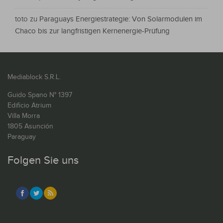
toto
zu
Paraguays Energiestrategie: Von Solarmodulen im
Chaco bis zur langfristigen Kernenergie-Prüfung
Mediablock S.R.L.
Guido Spano N° 1397
Edificio Atrium
Villa Morra
1805 Asunción
Paraguay
Folgen Sie uns