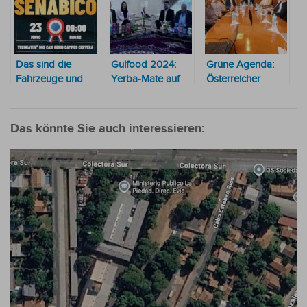
Das sind die
Gulfood 2024:
Grüne Agenda:
Fahrzeuge und
Yerba-Mate auf
Österreicher
Immobilien, die
einer
wollen 75
Senabico
Lebensmittelmesse
Millionen USD
versteigern wird
in Dubai
investieren
Das könnte Sie auch interessieren: