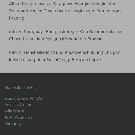
Albert Rotzbremsn
zu
Paraguays Energiestrategie: Von
Solarmodulen im Chaco bis zur langfristigen Kernenergie-
Prüfung
toto
zu
Paraguays Energiestrategie: Von Solarmodulen im
Chaco bis zur langfristigen Kernenergie-Prüfung
toto
zu
Haushaltsdefizit und Staatsverschuldung: „Es gibt
keine Lösung über Nacht“, sagt Benigno López
Mediablock S.R.L.
Guido Spano N° 1397
Edificio Atrium
Villa Morra
1805 Asunción
Paraguay