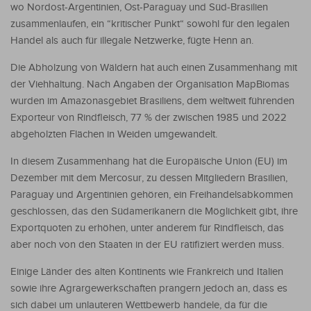
wo Nordost-Argentinien, Ost-Paraguay und Süd-Brasilien
zusammenlaufen, ein “kritischer Punkt“ sowohl für den legalen
Handel als auch für illegale Netzwerke, fügte Henn an.
Die Abholzung von Wäldern hat auch einen Zusammenhang mit
der Viehhaltung. Nach Angaben der Organisation MapBiomas
wurden im Amazonasgebiet Brasiliens, dem weltweit führenden
Exporteur von Rindfleisch, 77 % der zwischen 1985 und 2022
abgeholzten Flächen in Weiden umgewandelt.
In diesem Zusammenhang hat die Europäische Union (EU) im
Dezember mit dem Mercosur, zu dessen Mitgliedern Brasilien,
Paraguay und Argentinien gehören, ein Freihandelsabkommen
geschlossen, das den Südamerikanern die Möglichkeit gibt, ihre
Exportquoten zu erhöhen, unter anderem für Rindfleisch, das
aber noch von den Staaten in der EU ratifiziert werden muss.
Einige Länder des alten Kontinents wie Frankreich und Italien
sowie ihre Agrargewerkschaften prangern jedoch an, dass es
sich dabei um unlauteren Wettbewerb handele, da für die