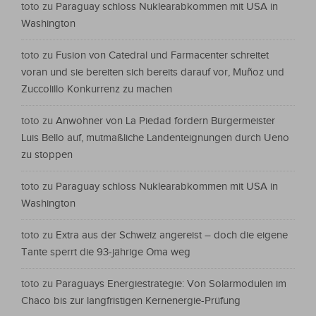
toto
zu
Paraguay schloss Nuklearabkommen mit USA in
Washington
toto
zu
Fusion von Catedral und Farmacenter schreitet
voran und sie bereiten sich bereits darauf vor, Muñoz und
Zuccolillo Konkurrenz zu machen
toto
zu
Anwohner von La Piedad fordern Bürgermeister
Luis Bello auf, mutmaßliche Landenteignungen durch Ueno
zu stoppen
toto
zu
Paraguay schloss Nuklearabkommen mit USA in
Washington
toto
zu
Extra aus der Schweiz angereist – doch die eigene
Tante sperrt die 93-jährige Oma weg
toto
zu
Paraguays Energiestrategie: Von Solarmodulen im
Chaco bis zur langfristigen Kernenergie-Prüfung