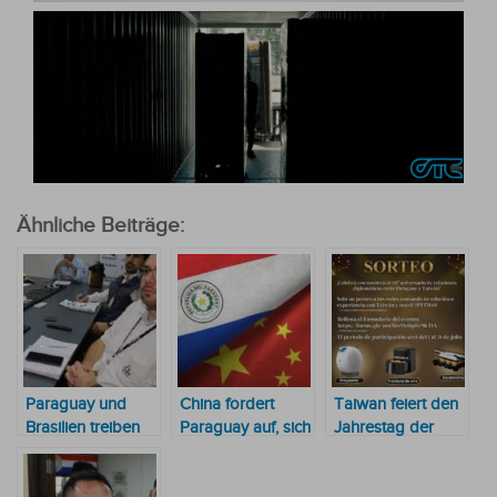
Ähnliche Beiträge:
Paraguay und
China fordert
Taiwan feiert den
Brasilien treiben
Paraguay auf, sich
Jahrestag der
Energiewende
nicht von Taiwan
diplomatischen
voran: Itaipu setzt
beeinflussen zu
Beziehungen mit