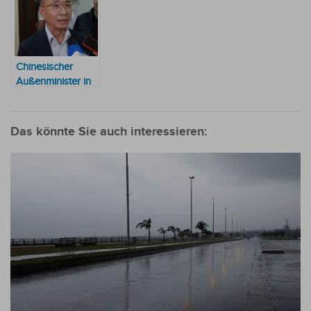
auf diversifizierte
lassen
Verlosungen und
und nachhaltige
besonderen
Energiematrix
Aktivitäten
Chinesischer
Außenminister in
Paraguay:
„Entweder China
oder Taiwan“
Das könnte Sie auch interessieren: