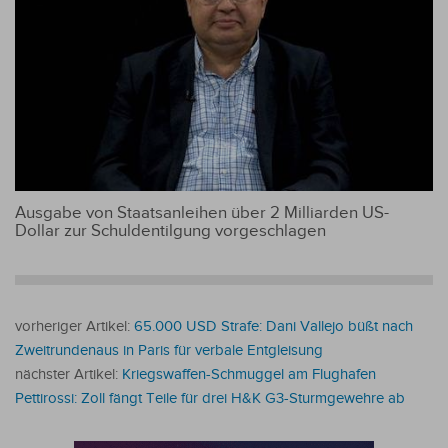
Ausgabe von Staatsanleihen über 2 Milliarden US-
Dollar zur Schuldentilgung vorgeschlagen
vorheriger Artikel:
65.000 USD Strafe: Dani Vallejo büßt nach
Zweitrundenaus in Paris für verbale Entgleisung
nächster Artikel:
Kriegswaffen-Schmuggel am Flughafen
Pettirossi: Zoll fängt Teile für drei H&K G3-Sturmgewehre ab