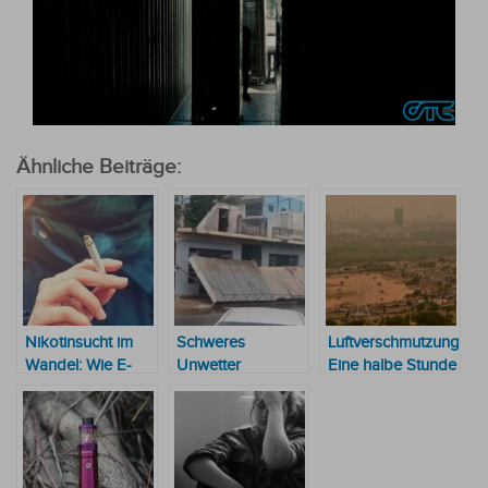
Ähnliche Beiträge:
Nikotinsucht im
Schweres
Luftverschmutzung:
Wandel: Wie E-
Unwetter
Eine halbe Stunde
Zigaretten das
verursacht
draußen ist so
klassische
Schäden und lässt
schädlich, wie 400
Rauchen bei
den Osten des
Zigaretten zu
Jugendlichen
Landes im
rauchen
ablösen
Dunkeln liegen