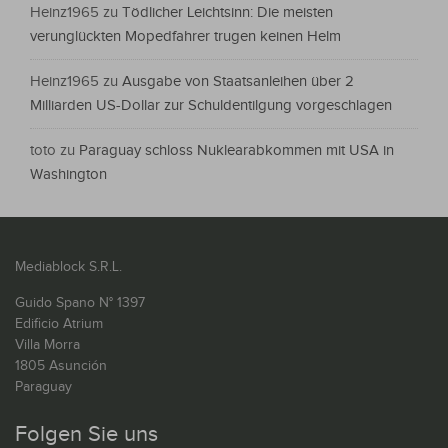
Heinz1965
zu
Tödlicher Leichtsinn: Die meisten
verunglückten Mopedfahrer trugen keinen Helm
Heinz1965
zu
Ausgabe von Staatsanleihen über 2
Milliarden US-Dollar zur Schuldentilgung vorgeschlagen
toto
zu
Paraguay schloss Nuklearabkommen mit USA in
Washington
Mediablock S.R.L.
Guido Spano N° 1397
Edificio Atrium
Villa Morra
1805 Asunción
Paraguay
Folgen Sie uns