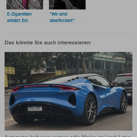
E-Zigaretten
“Wir sind
erklärt: Ein
überfordert“:
ausführlicher
Lehrerin warnt vor
Überblick für
emotionalem und
Anfänger
sozialem
Das könnte Sie auch interessieren:
Zusammenbruch
bei Jugendlichen