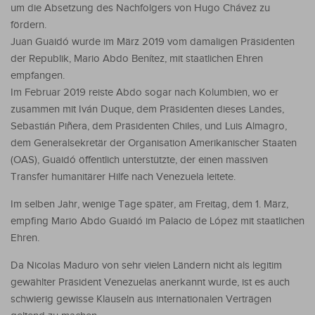
um die Absetzung des Nachfolgers von Hugo Chávez zu
fördern.
Juan Guaidó wurde im März 2019 vom damaligen Präsidenten
der Republik, Mario Abdo Benítez, mit staatlichen Ehren
empfangen.
Im Februar 2019 reiste Abdo sogar nach Kolumbien, wo er
zusammen mit Iván Duque, dem Präsidenten dieses Landes,
Sebastián Piñera, dem Präsidenten Chiles, und Luis Almagro,
dem Generalsekretär der Organisation Amerikanischer Staaten
(OAS), Guaidó öffentlich unterstützte, der einen massiven
Transfer humanitärer Hilfe nach Venezuela leitete.
Im selben Jahr, wenige Tage später, am Freitag, dem 1. März,
empfing Mario Abdo Guaidó im Palacio de López mit staatlichen
Ehren.
Da Nicolas Maduro von sehr vielen Ländern nicht als legitim
gewählter Präsident Venezuelas anerkannt wurde, ist es auch
schwierig gewisse Klauseln aus internationalen Verträgen