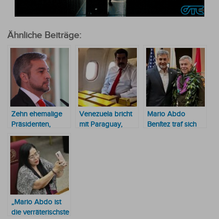
Ähnliche Beiträge:
Zehn ehemalige
Venezuela bricht
Mario Abdo
Präsidenten,
mit Paraguay,
Benítez traf sich
darunter Mario
nachdem Peña
mit Militärs in den
Abdo, planen die
Edmundo
Vereinigten
Einreise nach
González
Staaten ​
Venezuela, um
unterstützt
Edmundo
González zu
unterstützen
„Mario Abdo ist
die verräterischste