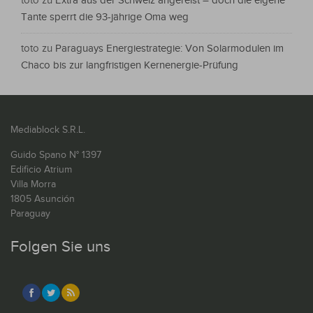
toto
zu
Extra aus der Schweiz angereist – doch die eigene
Tante sperrt die 93-jährige Oma weg
toto
zu
Paraguays Energiestrategie: Von Solarmodulen im
Chaco bis zur langfristigen Kernenergie-Prüfung
Mediablock S.R.L.
Guido Spano N° 1397
Edificio Atrium
Villa Morra
1805 Asunción
Paraguay
Folgen Sie uns