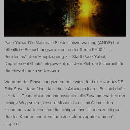
Paso Yobai: Die Nationale Elektrizitätsverwaltung (ANDE) hat
öffentliche Beleuchtungsarbeiten an der Route PY 10 “Las
Residentas“, dem Hauptzugang zur Stadt Paso Yobai,
Departement Guairá, eingeweiht, mit dem Ziel, die Sicherheit für
die Einwohner zu verbessern.
Während der Einweihungszeremonie wies der Leiter von ANDE,
Félix Sosa, darauf hin, dass diese Arbeit ein klares Beispiel dafür
sei, dass Teamarbeit und interinstitutionelle Zusammenarbeit der
richtige Weg seien. „Unsere Mission ist es, mit Gemeinden
zusammenzuarbeiten, um die richtigen Investitionen zu tätigen,
die den Kunden und dem Industriesektor zugutekommen“,
sagte er.