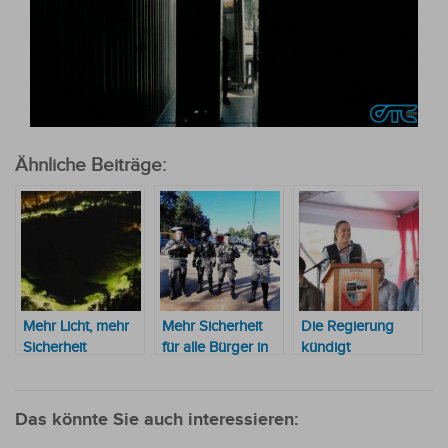
Ähnliche Beiträge:
Mehr Licht, mehr
Mehr Sicherheit
Die Regierung
Sicherheit
für alle Bürger in
kündigt
deutscher Kolonie
Straßenarbeiten in
und weiteren
Höhe von 120
angrenzenden
Millionen USD für
Das könnte Sie auch interessieren:
Bezirken
das Departement