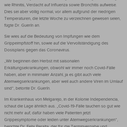
wie Rhinitis, Verdacht auf Influenza sowie Bronchitis aufweise.
Dies sei aber völlig normal, vor allem aufgrund der niedrigen
Temperaturen, die letzte Woche zu verzeichnen gewesen seien,
fügte Dr. Guerín an.
Sie wies auf die Bedeutung von Impfungen wie dem
Grippeimpfstoff hin, sowie auf die Vervollständigung des
Dosisplans gegen das Coronavirus.
„Wir beginnen den Herbst mit saisonalen
Erkältungsekrankungen, obwohl wir immer noch Covid-Fälle
haben, aber in minimaler Anzahl, ja es gibt auch viele
Atemwegserkrankungen, aber weil auch andere Viren im Umlauf
sind“, betonte Dr. Guerín.
Im Krankenhaus von Melgarejo, in der Kolonie Independencia,
schaut die Lage ähnlich aus. „Covid-19-Fälle tauchen so gut wie
nicht mehr auf, dafür haben viele Patienten jetzt
Grippesymptome oder leiden unter Atemwegserkrankungen“,
berichte Dr. Felix Peralta, der für die Terminvergabe und