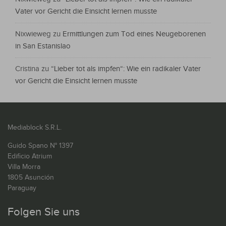
Vater vor Gericht die Einsicht lernen musste
Nixwieweg
zu
Ermittlungen zum Tod eines Neugeborenen
in San Estanislao
Cristina
zu
“Lieber tot als impfen“: Wie ein radikaler Vater
vor Gericht die Einsicht lernen musste
Mediablock S.R.L.
Guido Spano N° 1397
Edificio Atrium
Villa Morra
1805 Asunción
Paraguay
Folgen Sie uns