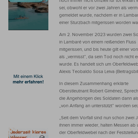
noch immer nicht offiziell für tot erklär
sei, obwohl er vor zwei Jahren als verm
gemeldet wurde, nachdem er in Lamba
einer Sturzbach mitgerissen worden wa
Am 2. November 2023 wurden zwei So
in Lambaré von einem reißenden Fluss
mitgerissen, und bis heute gilt einer vo
als „vermisst”, da sein Tod noch nicht er
wurde. Es handelt sich um Oberfeldweb
Alexis Teobaldo Sosa Leiva (Beitragsbil
In diesem Zusammenhang erklärte
Oberstleutnant Robert Giménez, Sprec
die Angehörigen des Soldaten dann als
„von Anfang an unterstützt” worden sei,
„Seit dem Vorfall sind nun schon zwei
ihnen immer wieder, halten Messen ab un
der Oberfeldwebel nach der Feststellu