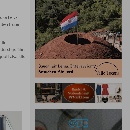
osa Leiva
den Fluten
 die
 durchgeführt
uel Leiva, die