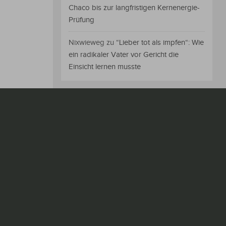
Chaco bis zur langfristigen Kernenergie-
Prüfung
Nixwieweg
zu
“Lieber tot als impfen“: Wie
ein radikaler Vater vor Gericht die
Einsicht lernen musste