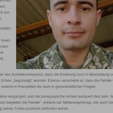
t worden
isst
ré von
r.
ldaten
n ihnen
klärt
el
d).
her des Armeekommandos, dass die Erklärung noch in Bearbeitung s
 Erben „begünstigt” würden. Ebenso versicherte er, dass die Familie
 sowohl in finanziellen als auch in gesundheitlichen Fragen.
 Jahre vergangen, und die paraguayische Armee bedauert dies sehr. 
d begleiten die Familie”, erklärte der Militärangehörige, der auch be
ng seines Todes posthum befördert werde.