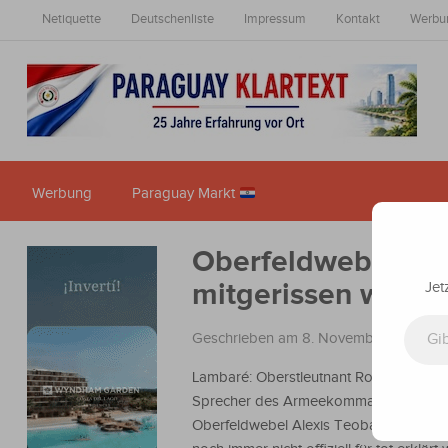
Netiquette
Deutschenliste
Impressum
Kontakt
Werbu
Werbung
Paraguay Markt
Oberfeldwebel, der
mitgerissen wurde, 
Jet
Gib deine E-Mail-Adresse ein ...
Geschrieben am 8. November 2025
in
Lambaré: Oberstleutnant Robert Gimén
Sprecher des Armeekommandos, erklär
Oberfeldwebel Alexis Teobaldo Sosa L