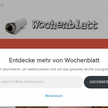
ng
Entdecke mehr von Wochenblatt
 vor zwei Jahren von einer Flutw
noch immer nicht für tot erklärt ​
zt abonnieren, um weiterzulesen und auf das gesamte Archiv zuzugrei
Nachrichten
ABONNIE
ez,
Weiterlesen
te, dass
eiva