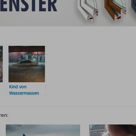
Kind von
Wassermassen
mitgerissen:
Familie beklagt
Untätigkeit bei der
ren:
Suche