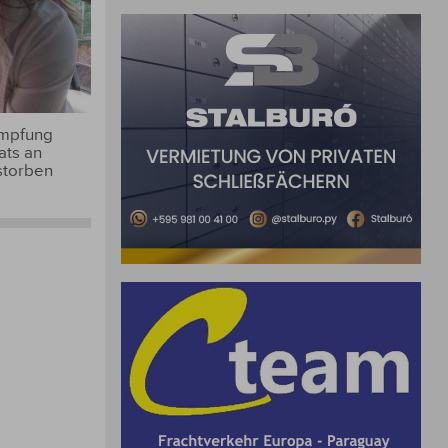
Impfung
ats an
storben