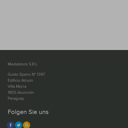
Mediablock S.R.L.
Guido Spano N° 1397
Edificio Atrium
Villa Morra
1805 Asunción
Paraguay
Folgen Sie uns