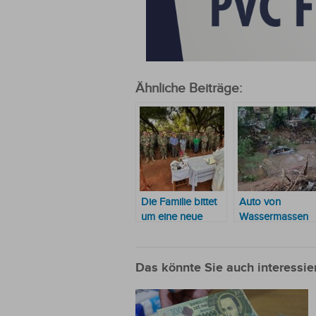
Ähnliche Beiträge:
Die Familie bittet
Auto von
um eine neue
Wassermassen
Suche nach dem
mitgerissen: eine
Leichnam eines
Tote und ein
Soldaten, der von
vermisstes Kind
Das könnte Sie auch interessie
einer
Überschwemmung
in Lambaré