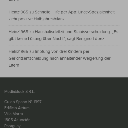
Heinz1965
zu
Schnelle Hilfe per App: Lince-Spezialeinheit
zieht positive Halbjahresbilanz
Heinz1965
zu
Haushaltsdefizit und Staatsverschuldung: „Es
gibt keine Lösung über Nacht“, sagt Benigno López
Heinz1965
zu
Impfung von drei Kindern per
Gerichtsentscheidung nach anhaltender Weigerung der
Eltern
Mediablock S.R.L.
Guido Spano N° 1397
Edificio Atrium
Villa Morra
1805 Asunción
Paraguay