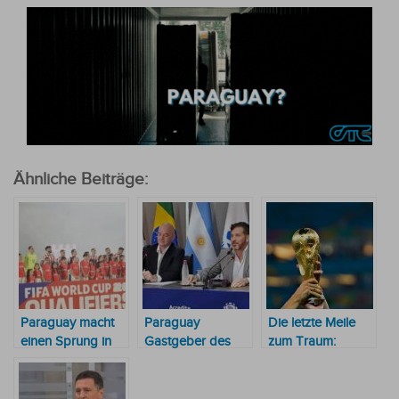
Ähnliche Beiträge:
Paraguay macht
Paraguay
Die letzte Meile
einen Sprung in
Gastgeber des
zum Traum:
der FIFA-Rangliste
FIFA-Kongresses
Paraguay vor
historischem WM-
Qualifikationsfinale