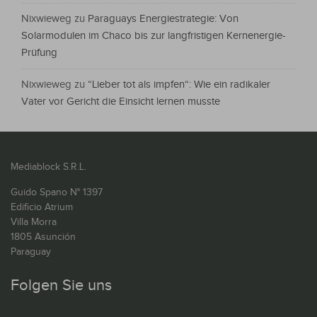
Nixwieweg
zu
Paraguays Energiestrategie: Von
Solarmodulen im Chaco bis zur langfristigen Kernenergie-
Prüfung
Nixwieweg
zu
“Lieber tot als impfen“: Wie ein radikaler
Vater vor Gericht die Einsicht lernen musste
Mediablock S.R.L.
Guido Spano N° 1397
Edificio Atrium
Villa Morra
1805 Asunción
Paraguay
Folgen Sie uns