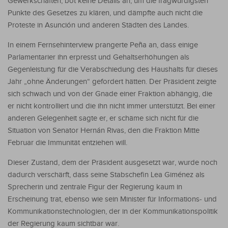
Gewerkschaften, bot keine Details an, um die fragwürdigsten
Punkte des Gesetzes zu klären, und dämpfte auch nicht die
Proteste in Asunción und anderen Städten des Landes.
In einem Fernsehinterview prangerte Peña an, dass einige
Parlamentarier ihn erpresst und Gehaltserhöhungen als
Gegenleistung für die Verabschiedung des Haushalts für dieses
Jahr „ohne Änderungen“ gefordert hätten. Der Präsident zeigte
sich schwach und von der Gnade einer Fraktion abhängig, die
er nicht kontrolliert und die ihn nicht immer unterstützt. Bei einer
anderen Gelegenheit sagte er, er schäme sich nicht für die
Situation von Senator Hernán Rivas, den die Fraktion Mitte
Februar die Immunität entziehen will.
Dieser Zustand, dem der Präsident ausgesetzt war, wurde noch
dadurch verschärft, dass seine Stabschefin Lea Giménez als
Sprecherin und zentrale Figur der Regierung kaum in
Erscheinung trat, ebenso wie sein Minister für Informations- und
Kommunikationstechnologien, der in der Kommunikationspolitik
der Regierung kaum sichtbar war.