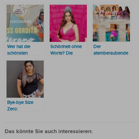
Wer hat die
Schönheit ohne
Der
schönsten
Worte? Die
atemberaubende
molligen Konturen
Ignoranz
Kalender der
für die Königin
gegenüber nicht-
Molligen
des Sommers
englischsprachigen
2025?
Kandidatinnen
Bye-bye Size
Zero:
Kurvenpower
erobert die Mode-
Charts
Das könnte Sie auch interessieren: