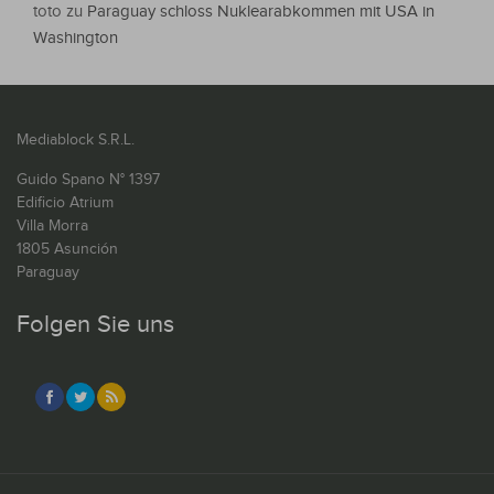
toto
zu
Paraguay schloss Nuklearabkommen mit USA in
Washington
Mediablock S.R.L.
Guido Spano N° 1397
Edificio Atrium
Villa Morra
1805 Asunción
Paraguay
Folgen Sie uns