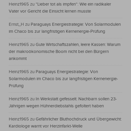
Heinz1965
zu
“Lieber tot als impfen“: Wie ein radikaler
Vater vor Gericht die Einsicht lernen musste
Ernst_H
zu
Paraguays Energiestrategie: Von Solarmodulen
im Chaco bis zur langfristigen Kernenergie-Prüfung
Heinz1965
zu
Gute Wirtschaftszahlen, leere Kassen: Warum
der makroökonomische Boom nicht bei den Bürgern
ankommt
Heinz1965
zu
Paraguays Energiestrategie: Von
Solarmodulen im Chaco bis zur langfristigen Kernenergie-
Prüfung
Heinz1965
zu
In Werkstatt gefesselt: Nachbarn sollen 23-
Jährigen wegen Hühnerdiebstahls gefoltert haben
Heinz1965
zu
Gefährlicher Bluthochdruck und Übergewicht:
Kardiologe warnt vor Herzinfarkt-Welle