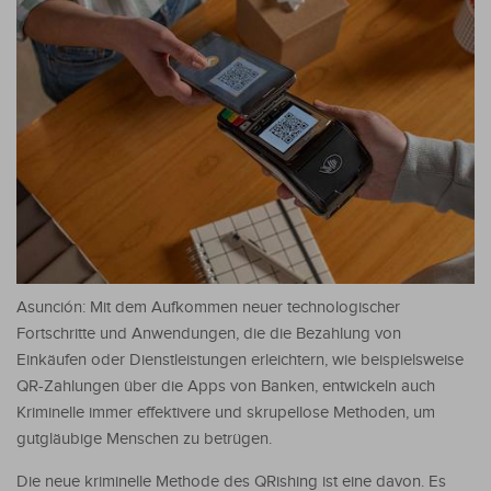
Asunción: Mit dem Aufkommen neuer technologischer
Fortschritte und Anwendungen, die die Bezahlung von
Einkäufen oder Dienstleistungen erleichtern, wie beispielsweise
QR-Zahlungen über die Apps von Banken, entwickeln auch
Kriminelle immer effektivere und skrupellose Methoden, um
gutgläubige Menschen zu betrügen.
Die neue kriminelle Methode des QRishing ist eine davon. Es