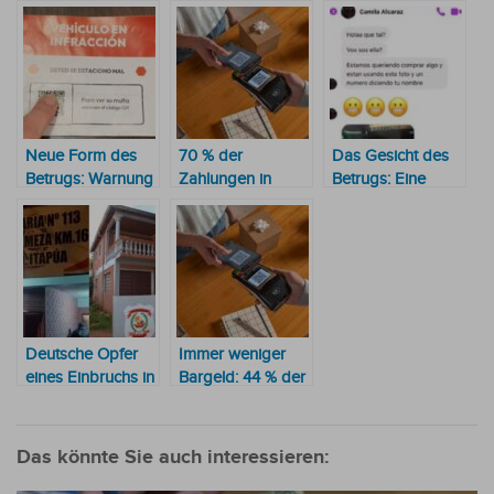
Neue Form des
70 % der
Das Gesicht des
Betrugs: Warnung
Zahlungen in
Betrugs: Eine
vor gefälschten
Paraguay werden
junge Frau entlarvt
QR-codierten
mit dem
die Masche
Bußgeldbescheiden
Mobiltelefon
getätigt
Deutsche Opfer
Immer weniger
eines Einbruchs in
Bargeld: 44 % der
Itapúa
Zahlungen in
Supermärkten
werden mit QR-
Das könnte Sie auch interessieren:
Code
durchgeführt