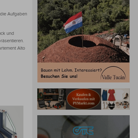
 die Aufgaben
uck und
räsentieren.
artement Alto