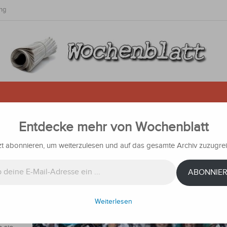
ng
Entdecke mehr von Wochenblatt
 in Mexiko: Paraguayische Schüle
r mit Fabelwesen-Technik
zt abonnieren, um weiterzulesen und auf das gesamte Archiv zuzugrei
hten
ABONNIE
ional
Weiterlesen
 Colegio
 einen