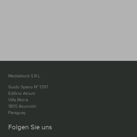
Mediablock S.R.L.
Guido Spano N° 1397
Edificio Atrium
Villa Morra
1805 Asunción
Paraguay
Folgen Sie uns