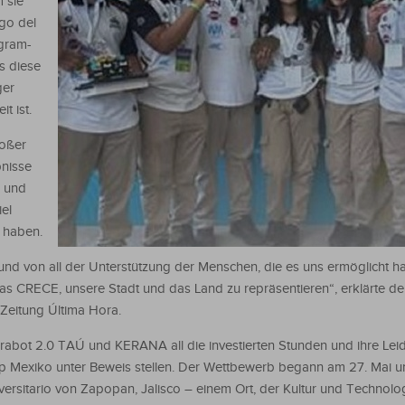
 sie
go del
gram-
s diese
ger
t ist.
roßer
nisse
s und
iel
 haben.
und von all der Unterstützung der Menschen, die es uns ermöglicht ha
das CRECE, unsere Stadt und das Land zu repräsentieren“, erklärte de
Zeitung Última Hora.
irabot 2.0 TAÚ und KERANA all die investierten Stunden und ihre Leid
p Mexiko unter Beweis stellen. Der Wettbewerb begann am 27. Mai u
ersitario von Zapopan, Jalisco – einem Ort, der Kultur und Technolo