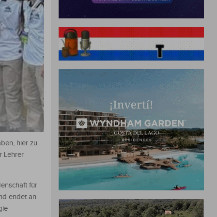
ben, hier zu
r Lehrer
enschaft für
nd endet an
gie