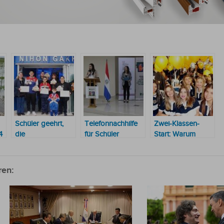
Schüler geehrt,
Telefonnachhilfe
Zwei-Klassen-
4
die
für Schüler
Start: Warum
Schachweltmeister
erreicht eine
manche Schüler
wurden
Wirksamkeit von
schon büffeln,
74 %
während andere
ren:
noch Ferien
genießen