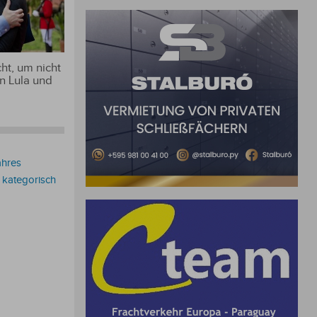
ht, um nicht
n Lula und
ahres
 kategorisch