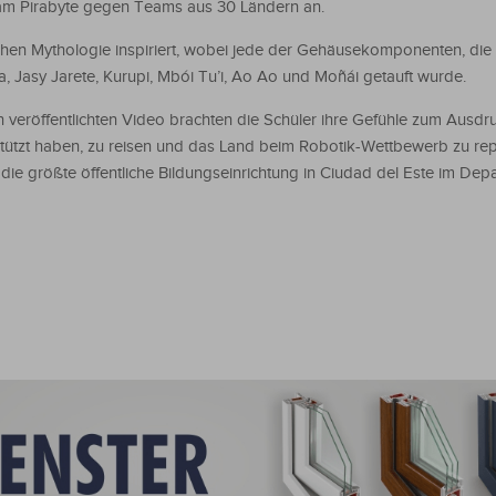
Team Pirabyte gegen Teams aus 30 Ländern an.
hen Mythologie inspiriert, wobei jede der Gehäusekomponenten, die
a, Jasy Jarete, Kurupi, Mbói Tu’i, Ao Ao und Moñái getauft wurde.
n veröffentlichten Video brachten die Schüler ihre Gefühle zum Ausdr
stützt haben, zu reisen und das Land beim Robotik-Wettbewerb zu rep
die größte öffentliche Bildungseinrichtung in Ciudad del Este im Dep