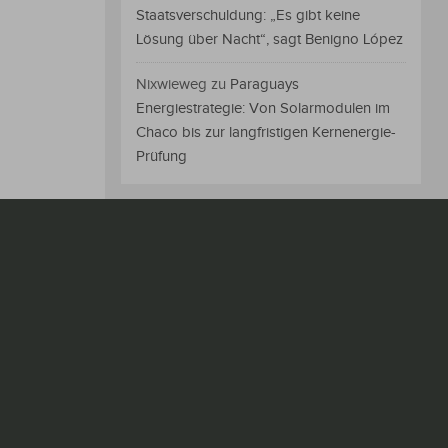
Staatsverschuldung: „Es gibt keine
Lösung über Nacht“, sagt Benigno López
Nixwieweg
zu
Paraguays
Energiestrategie: Von Solarmodulen im
Chaco bis zur langfristigen Kernenergie-
Prüfung