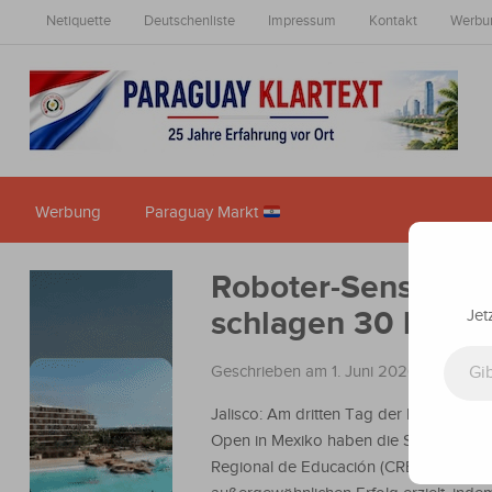
Netiquette
Deutschenliste
Impressum
Kontakt
Werbu
Werbung
Paraguay Markt
Roboter-Sensation
schlagen 30 Lände
Jet
Gib deine E-Mail-Adresse ein ...
Geschrieben am 1. Juni 2026
in
Nachric
Jalisco: Am dritten Tag der FLL Internat
Open in Mexiko haben die Schüler des
Regional de Educación (CRECE) bereits