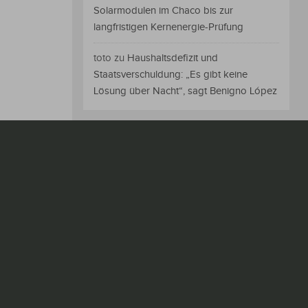
Solarmodulen im Chaco bis zur
langfristigen Kernenergie-Prüfung
toto
zu
Haushaltsdefizit und
Staatsverschuldung: „Es gibt keine
Lösung über Nacht“, sagt Benigno López