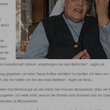
 etwas
r
er NGO
die
dern.
nd wir
 den
e Gesellschaft stärken, angefangen bei den Behörden“, sagte sie.
enug gegeben, um eine Tasse Kaffee mit Milch zu kaufen. Ich lebe von
ie mir helfen; ich bin die erste Bettlerin“, fügte sie hinzu.
lien drei Werkzeuge an die Hand: Sie müssen akzeptieren, dass sie k
mzugehen. Ich weiß nicht, warum die Familie dem Kranken das ins Gesic
egenüber La Monumental.