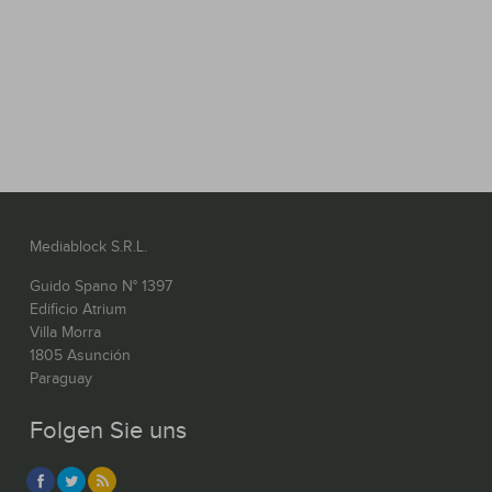
Mediablock S.R.L.
Guido Spano N° 1397
Edificio Atrium
Villa Morra
1805 Asunción
Paraguay
Folgen Sie uns