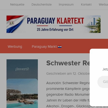
Netiquette
Deutschenliste
Impressum
Kontakt
Werbu
Werbung
Paraguay Markt
Schwester Regina: 
Jet
Geschrieben am 12. Oktober 2024
in
N
Gib deine E-Mail-Adresse ein ...
Asunción: Schwester Regina Sian, eine
prominente Kämpferin gegen Süchte, er
gegenüber Radio Monumental, dass sie
Jahren ihr Leben der Hilfe für Menschen
Alkohol-, Drogen-, Glücksspiel- und a