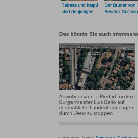
Tabesa und Itaipú
Der Bruder von
sind denjenigen,
Senator Gustavo
die Millionen an
Leite kontrolliert
die NGO der Frau
alle
von Senator
Mauteinnahmen
Das könnte Sie auch interessie
Gustavo Leite
gespendet haben
Anwohner von La Piedad fordern
Bürgermeister Luis Bello auf,
mutmaßliche Landenteignungen
durch Ueno zu stoppen