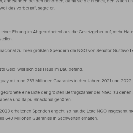
n, angefangen bei den Behörden, damit sie die Freiheit, den Willen u
il das vorbei ist“, sagte er.
i einer Ehrung im Abgeordnetenhaus die Gesetzgeber auf, mehr Hausha
tellen.
inacional zu ihren größten Spendern die NGO von Senator Gustavo L
ste Geld, weil sich das Haus im Bau befand.
raguay mit rund 233 Millionen Guaranies in den Jahren 2021 und 2022.
eordnete eine Liste der größten Beitragszahler der NGO, zu denen 
Tabesa und Itaipu Binacional gehören.
 2023 erhaltenen Spenden angeht, so hat die Leite NGO insgesamt me
als 640 Millionen Guaranies in Sachwerten erhalten.