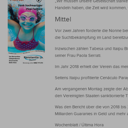
„Wir müssen unsere Gesellschaft stärke
Handeln haben, die Zeit wird kommen, we
Mittel
Vor zwei Jahren forderte die Nonne be
die Suchtbekämpfung im Land bereitzus
Inzwischen zählen Tabesa und Itaipu B
seiner Frau Paola Serrati.
Im Jahr 2018 erhielt der Verein das mei
Seitens Itaipu profitierte Cenáculo Pa
Am vergangenen Montag zeigte der Abg
den Vereinigten Staaten sanktionierte 
Was den Bericht über die von 2018 bis
Milliarden Guaranies in Geld und mehr 
Wochenblatt / Última Hora