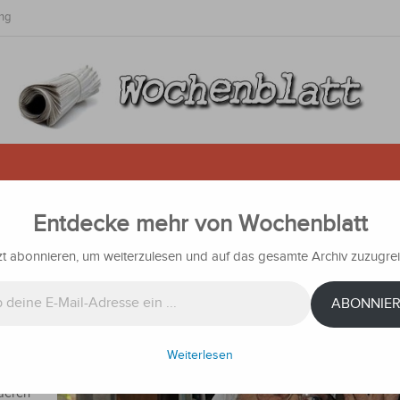
ng
Entdecke mehr von Wochenblatt
„Der Staat hat mir gar nichts g
zt abonnieren, um weiterzulesen und auf das gesamte Archiv zuzugrei
achrichten
ABONNIE
klärte
 seit 50
Weiterlesen
 mit
nderen