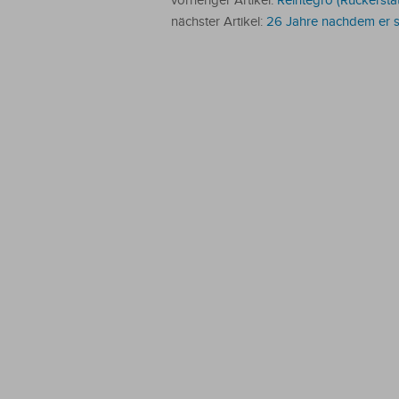
vorheriger Artikel:
Reintegro (Rückersta
nächster Artikel:
26 Jahre nachdem er se