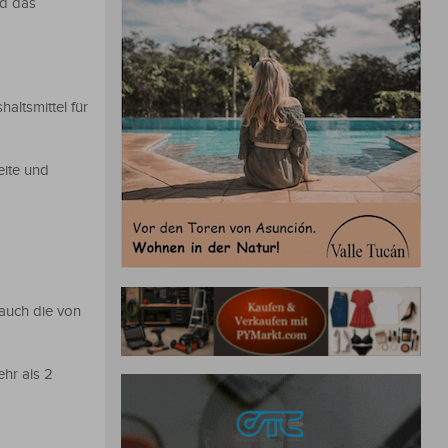
nd das
ltsmittel für
eite und
auch die von
hr als 2