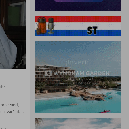
 der
rank sind,
ht wirft, das