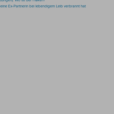
ttungen): Wo ist der Haken?
ine Ex-Partnerin bei lebendigem Leib verbrannt hat