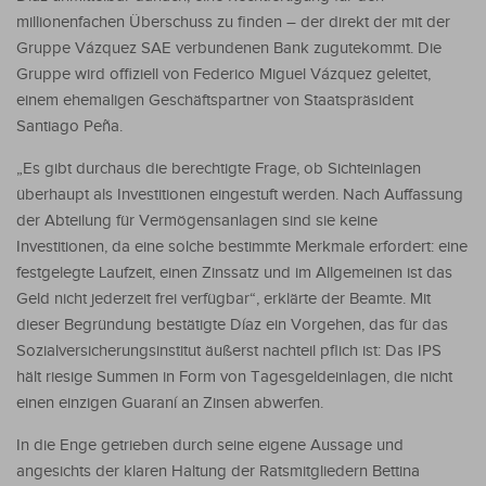
millionenfachen Überschuss zu finden – der direkt der mit der
Gruppe Vázquez SAE verbundenen Bank zugutekommt. Die
Gruppe wird offiziell von Federico Miguel Vázquez geleitet,
einem ehemaligen Geschäftspartner von Staatspräsident
Santiago Peña.
„Es gibt durchaus die berechtigte Frage, ob Sichteinlagen
überhaupt als Investitionen eingestuft werden. Nach Auffassung
der Abteilung für Vermögensanlagen sind sie keine
Investitionen, da eine solche bestimmte Merkmale erfordert: eine
festgelegte Laufzeit, einen Zinssatz und im Allgemeinen ist das
Geld nicht jederzeit frei verfügbar“, erklärte der Beamte. Mit
dieser Begründung bestätigte Díaz ein Vorgehen, das für das
Sozialversicherungsinstitut äußerst nachteil pflich ist: Das IPS
hält riesige Summen in Form von Tagesgeldeinlagen, die nicht
einen einzigen Guaraní an Zinsen abwerfen.
In die Enge getrieben durch seine eigene Aussage und
angesichts der klaren Haltung der Ratsmitgliedern Bettina