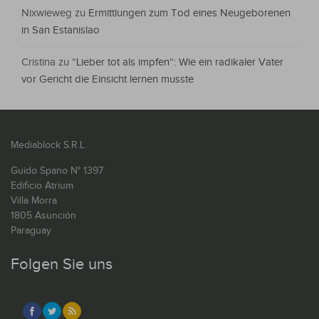
Nixwieweg
zu
Ermittlungen zum Tod eines Neugeborenen
in San Estanislao
Cristina
zu
“Lieber tot als impfen“: Wie ein radikaler Vater
vor Gericht die Einsicht lernen musste
Mediablock S.R.L.
Guido Spano N° 1397
Edificio Atrium
Villa Morra
1805 Asunción
Paraguay
Folgen Sie uns