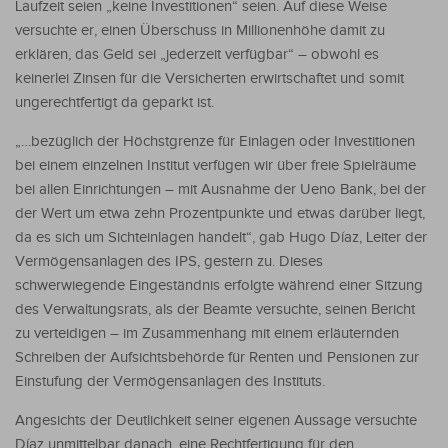
Laufzeit seien „keine Investitionen“ seien. Auf diese Weise
versuchte er, einen Überschuss in Millionenhöhe damit zu
erklären, das Geld sei „jederzeit verfügbar“ – obwohl es
keinerlei Zinsen für die Versicherten erwirtschaftet und somit
ungerechtfertigt da geparkt ist.
„…bezüglich der Höchstgrenze für Einlagen oder Investitionen
bei einem einzelnen Institut verfügen wir über freie Spielräume
bei allen Einrichtungen – mit Ausnahme der Ueno Bank, bei der
der Wert um etwa zehn Prozentpunkte und etwas darüber liegt,
da es sich um Sichteinlagen handelt“, gab Hugo Díaz, Leiter der
Vermögensanlagen des IPS, gestern zu. Dieses
schwerwiegende Eingeständnis erfolgte während einer Sitzung
des Verwaltungsrats, als der Beamte versuchte, seinen Bericht
zu verteidigen – im Zusammenhang mit einem erläuternden
Schreiben der Aufsichtsbehörde für Renten und Pensionen zur
Einstufung der Vermögensanlagen des Instituts.
Angesichts der Deutlichkeit seiner eigenen Aussage versuchte
Díaz unmittelbar danach, eine Rechtfertigung für den