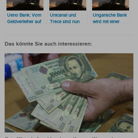
Ueno Bank: Vom
Unicanal und
Ungarische Bank
Geldverleiher auf
Trece sind nun
wird mit einer
dem Mercado 4
Teil der Ueno
Investition von 47
zur ersten
Bank
Millionen US-
digitalen Bank, die
Dollar Aktionär
Das könnte Sie auch interessieren:
Staatsgelder
von 9,99 % der
hortet
ueno bank