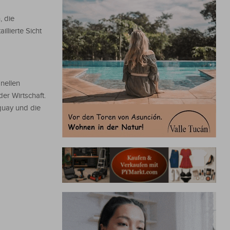
, die
llierte Sicht
nellen
er Wirtschaft.
guay und die