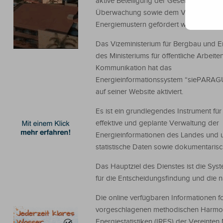
aktive Beteiligung der Gesellschaft an d
Überwachung sowie dem Verständnis 
Energiemustern gefördert werden.
Das Vizeministerium für Bergbau und E
des Ministeriums für öffentliche Arbeite
Kommunikation hat das
Energieinformationssystem “siePARA
auf seiner Website aktiviert.
Es ist ein grundlegendes Instrument für
effektive und geplante Verwaltung der
Energieinformationen des Landes und 
statistische Daten sowie dokumentarisc
Das Hauptziel des Dienstes ist die Sys
für die Entscheidungsfindung und die n
Die online verfügbaren Informationen 
vorgeschlagenen methodischen Harmoni
Energiestatistiken (IRES) der Vereinten