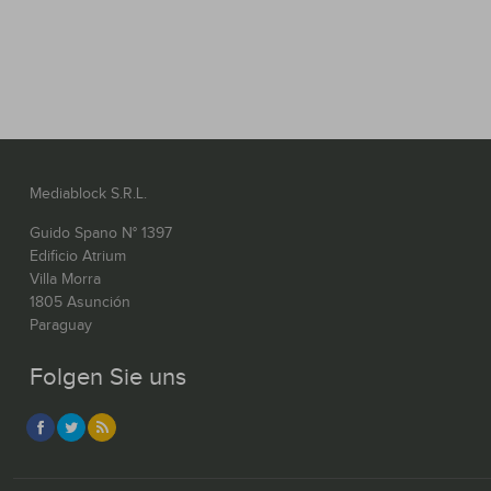
Mediablock S.R.L.
Guido Spano N° 1397
Edificio Atrium
Villa Morra
1805 Asunción
Paraguay
Folgen Sie uns