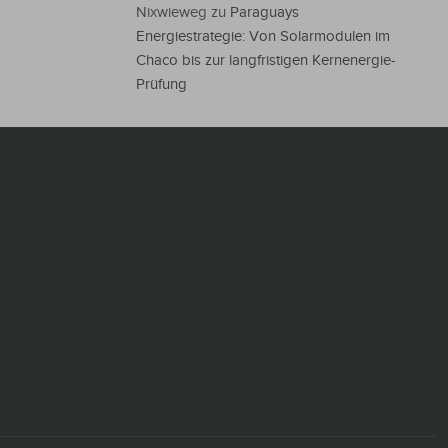
Nixwieweg
zu
Paraguays
Energiestrategie: Von Solarmodulen im
Chaco bis zur langfristigen Kernenergie-
Prüfung