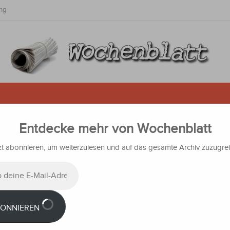
ng
Entdecke mehr von Wochenblatt
ttform mit aktualisierten
nen gestartet
zt abonnieren, um weiterzulesen und auf das gesamte Archiv zuzugrei
richten
ONNIEREN
se
 die