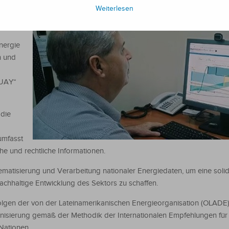
er
Weiterlesen
von
nergie
n und
GUAY“
 die
umfasst
he und rechtliche Informationen.
tematisierung und Verarbeitung nationaler Energiedaten, um eine sol
achhaltige Entwicklung des Sektors zu schaffen.
folgen der von der Lateinamerikanischen Energieorganisation (OLADE
sierung gemäß der Methodik der Internationalen Empfehlungen für
 Nationen.