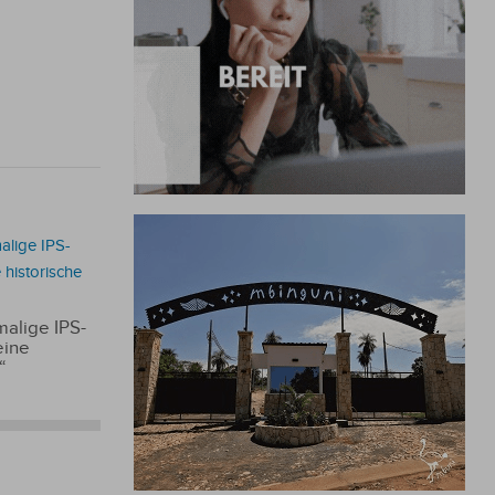
alige IPS-
eine
“