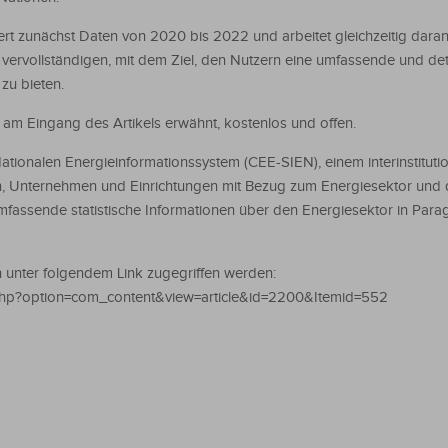
t zunächst Daten von 2020 bis 2022 und arbeitet gleichzeitig daran
vervollständigen, mit dem Ziel, den Nutzern eine umfassende und detai
zu bieten.
n am Eingang des Artikels erwähnt, kostenlos und offen.
ationalen Energieinformationssystem (CEE-SIEN), einem interinstitutio
n, Unternehmen und Einrichtungen mit Bezug zum Energiesektor und d
fassende statistische Informationen über den Energiesektor in Para
unter folgendem Link zugegriffen werden:
php?option=com_content&view=article&id=2200&Itemid=552