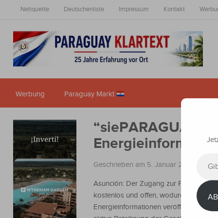
Netiquette
Deutschenliste
Impressum
Kontakt
Werbu
Werbung
Paraguay Markt
“siePARAGUAY“-Pla
Energieinformatio
Jet
Gib
Geschrieben am 5. Januar 2024
in
Nach
deine
E-
Asunción: Der Zugang zur Plattform ist
Mail-
kostenlos und offen, wodurch
AB
Adres
Energieinformationen veröffentlicht und
ein ...