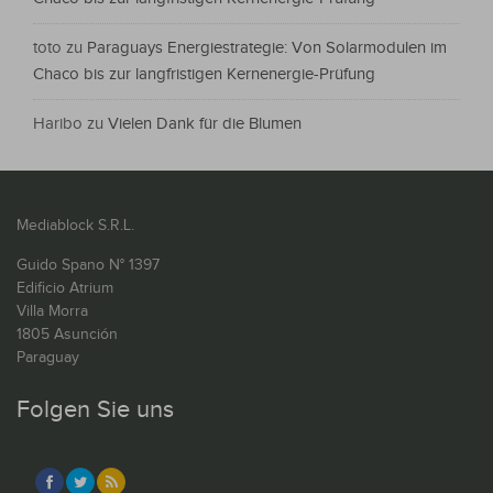
toto
zu
Paraguays Energiestrategie: Von Solarmodulen im
Chaco bis zur langfristigen Kernenergie-Prüfung
Haribo
zu
Vielen Dank für die Blumen
Mediablock S.R.L.
Guido Spano N° 1397
Edificio Atrium
Villa Morra
1805 Asunción
Paraguay
Folgen Sie uns