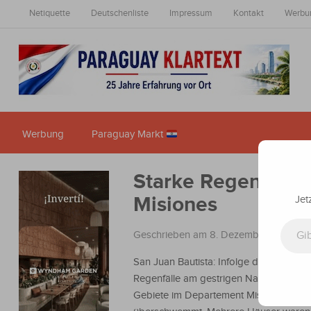
Netiquette
Deutschenliste
Impressum
Kontakt
Werbu
Werbung
Paraguay Markt
Starke Regenfälle 
Misiones
Jet
Gib deine E-Mail-Adresse ein ...
Geschrieben am 8. Dezember 2024
in
San Juan Bautista: Infolge der starken
Regenfälle am gestrigen Nachmittag w
Gebiete im Departement Misiones