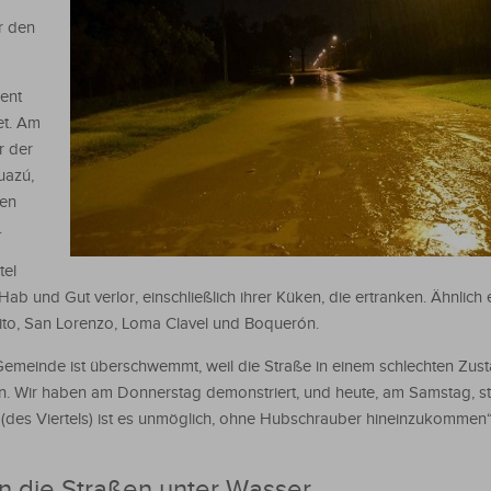
r den
ent
et. Am
r der
uazú,
ten
.
tel
ab und Gut verlor, einschließlich ihrer Küken, die ertranken. Ähnlich 
rito, San Lorenzo, Loma Clavel und Boquerón.
Gemeinde ist überschwemmt, weil die Straße in einem schlechten Zust
. Wir haben am Donnerstag demonstriert, und heute, am Samstag, st
 (des Viertels) ist es unmöglich, ohne Hubschrauber hineinzukommen“
n die Straßen unter Wasser.