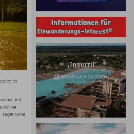
ergeht es
and ist und
ehen wir
, sagte María