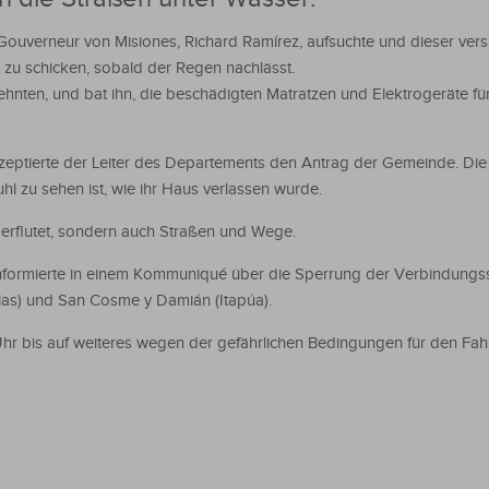
Gouverneur von Misiones, Richard Ramírez, aufsuchte und dieser vers
n zu schicken, sobald der Regen nachlässt.
lehnten, und bat ihn, die beschädigten Matratzen und Elektrogeräte für
tierte der Leiter des Departements den Antrag der Gemeinde. Die F
uhl zu sehen ist, wie ihr Haus verlassen wurde.
berflutet, sondern auch Straßen und Wege.
) informierte in einem Kommuniqué über die Sperrung der Verbindungs
as) und San Cosme y Damián (Itapúa).
Uhr bis auf weiteres wegen der gefährlichen Bedingungen für den Fa