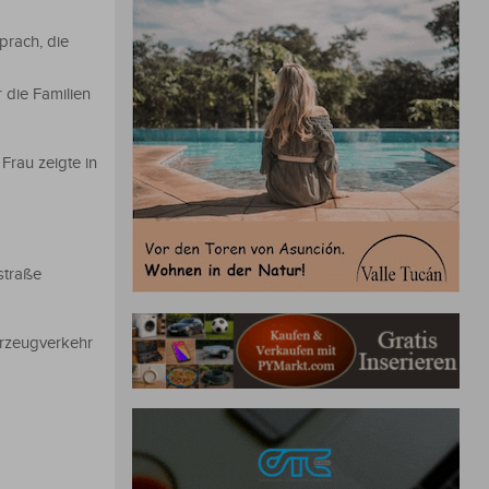
prach, die
 die Familien
rau zeigte in
straße
hrzeugverkehr