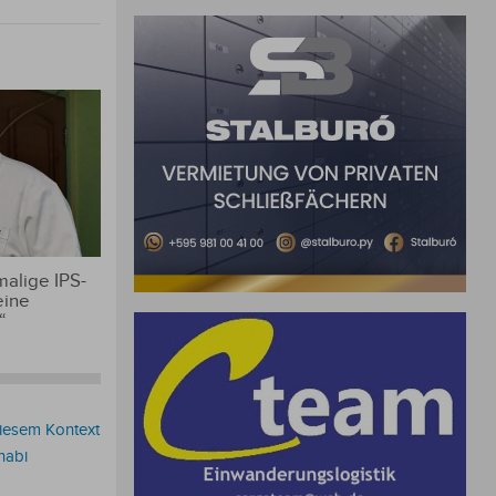
alige IPS-
eine
“
diesem Kontext
habi