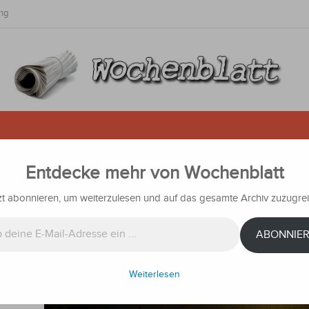
ng
Entdecke mehr von Wochenblatt
überfluteten Häuser und Straßen
zt abonnieren, um weiterzulesen und auf das gesamte Archiv zuzugrei
Nachrichten
ABONNIE
Weiterlesen
urden