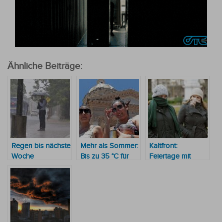
Ähnliche Beiträge:
Regen bis nächste
Mehr als Sommer:
Kaltfront:
Woche
Bis zu 35 °C für
Feiertage mit
vorhergesagt
diese Woche
weniger als 10° C
in einigen Teilen
des Landes