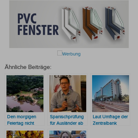
Ähnliche Beiträge:
Den morgigen
Spanischprüfung
Laut Umfrage der
Feiertag nicht
für Ausländer ab
Zentralbank
vergessen
nächstes Jahr
glauben 70 % der
Pflicht
Paraguayer, dass