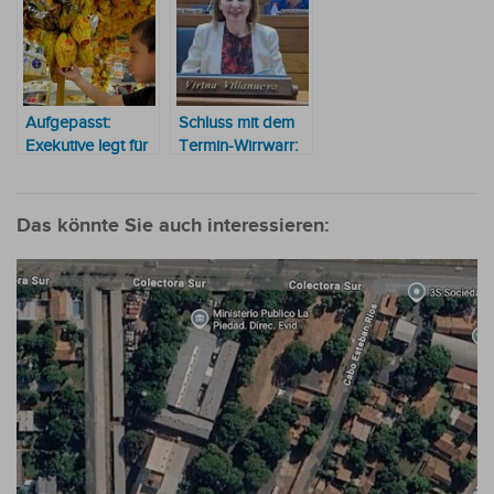
die wirtschaftliche
Lage schlechter ist
als vor einem Jahr
Aufgepasst:
Schluss mit dem
Exekutive legt für
Termin-Wirrwarr:
Mittwoch einen
Politikerin will den
Feiertag fest
Vatertag radikal
reformieren
Das könnte Sie auch interessieren: