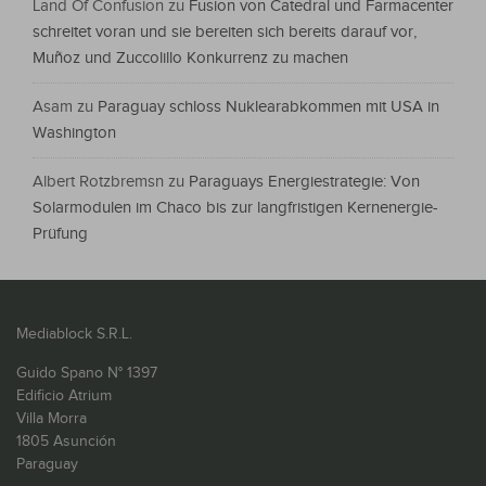
Land Of Confusion
zu
Fusion von Catedral und Farmacenter
schreitet voran und sie bereiten sich bereits darauf vor,
Muñoz und Zuccolillo Konkurrenz zu machen
Asam
zu
Paraguay schloss Nuklearabkommen mit USA in
Washington
Albert Rotzbremsn
zu
Paraguays Energiestrategie: Von
Solarmodulen im Chaco bis zur langfristigen Kernenergie-
Prüfung
Mediablock S.R.L.
Guido Spano N° 1397
Edificio Atrium
Villa Morra
1805 Asunción
Paraguay