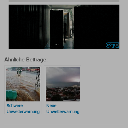
Ähnliche Beiträge:
Schwere
Neue
Unwetterwarnung
Unwetterwarnung
für Paraguay –
für fast das ganze
Nur ein
Land