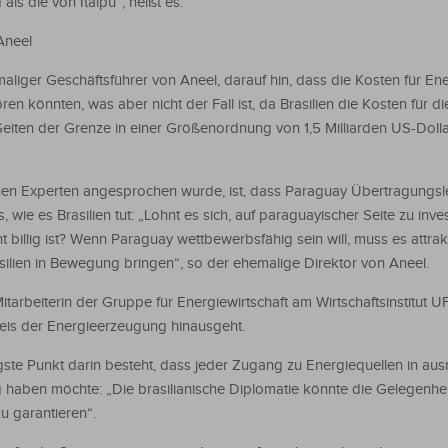
 als die von Itaipu“, heißt es.
 Aneel
aliger Geschäftsführer von Aneel, darauf hin, dass die Kosten für En
en könnten, was aber nicht der Fall ist, da Brasilien die Kosten für di
ten der Grenze in einer Größenordnung von 1,5 Milliarden US-Dolla
schen Experten angesprochen wurde, ist, dass Paraguay Übertragungsl
ie es Brasilien tut: „Lohnt es sich, auf paraguayischer Seite zu inve
t billig ist? Wenn Paraguay wettbewerbsfähig sein will, muss es attrak
asilien in Bewegung bringen“, so der ehemalige Direktor von Aneel.
itarbeiterin der Gruppe für Energiewirtschaft am Wirtschaftsinstitut UF
eis der Energieerzeugung hinausgeht.
igste Punkt darin besteht, dass jeder Zugang zu Energiequellen in au
 haben möchte: „Die brasilianische Diplomatie könnte die Gelegenhei
u garantieren“.