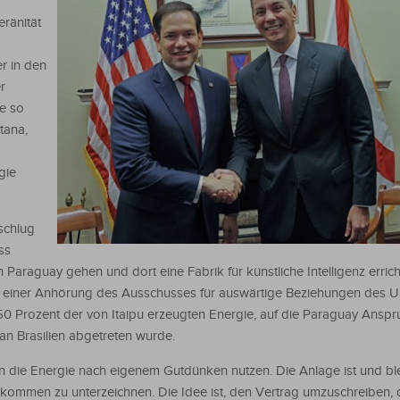
ränität
r in den
r
e so
tana,
gie
schlug
ss
 Paraguay gehen und dort eine Fabrik für künstliche Intelligenz errich
einer Anhörung des Ausschusses für auswärtige Beziehungen des U
0 Prozent der von Itaipu erzeugten Energie, auf die Paraguay Anspru
an Brasilien abgetreten wurde.
die Energie nach eigenem Gutdünken nutzen. Die Anlage ist und blei
bkommen zu unterzeichnen. Die Idee ist, den Vertrag umzuschreiben, 