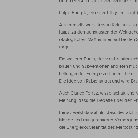
deren Preise in Dollar viel niedriger sind
Itaipu-Energie, eine der billigsten, sagt
Andererseits weist Jerson Kelman, ehem
Itaipu zu den günstigsten der Welt gehör
ökologischen Maßnahmen auf beiden Sei
trägt.
Ein weiterer Punkt, der von brasiliani
bauen und Subventionen anbieten muss, w
Leitungen für Energie zu bauen, die nich
Die Idee von Rubio ist gut und wird Br
Auch Clarice Ferraz, wissenschaftliche M
Meinung, dass die Debatte über den Pr
Ferraz weist darauf hin, dass der wicht
Menge und mit garantierter Versorgung
die Energiesouveränität des Mercosur z