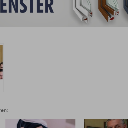
ab
n
ren: