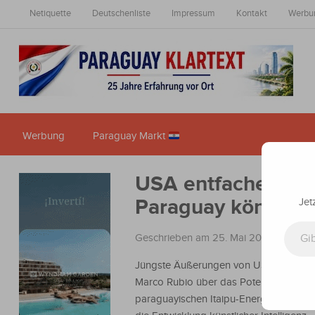
Netiquette
Deutschenliste
Impressum
Kontakt
Werbu
Werbung
Paraguay Markt
USA entfachen Itai
Paraguay könne En
Jet
Gib deine E-Mail-Adresse ein ...
Geschrieben am 25. Mai 2025
in
Nachr
Jüngste Äußerungen von US-Außenmin
Marco Rubio über das Potenzial des
paraguayischen Itaipu-Energieüberschu