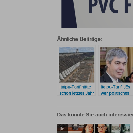
Ähnliche Beiträge:
Itaipu-Tarif hätte
Itaipu-Tarif: „Es
schon letztes Jahr
war politisches
auf 10,77 US-
Marketing, es g
Dollar sinken
keinen wirkliche
müssen, sagen
Nutzen“
Das könnte Sie auch interessie
die Brasilianer