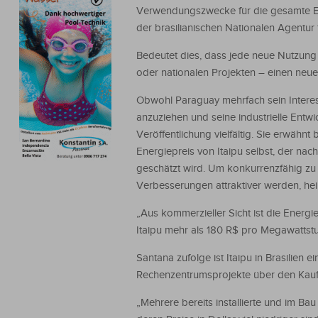
Verwendungszwecke für die gesamte En
der brasilianischen Nationalen Agentur 
Bedeutet dies, dass jede neue Nutzung 
oder nationalen Projekten – einen neue
Obwohl Paraguay mehrfach sein Interes
anzuziehen und seine industrielle Entwi
Veröffentlichung vielfältig. Sie erwähn
Energiepreis von Itaipu selbst, der na
geschätzt wird. Um konkurrenzfähig zu 
Verbesserungen attraktiver werden, hei
„Aus kommerzieller Sicht ist die Energie
Itaipu mehr als 180 R$ pro Megawattst
Santana zufolge ist Itaipu in Brasilien
Rechenzentrumsprojekte über den Kauf
„Mehrere bereits installierte und im Ba