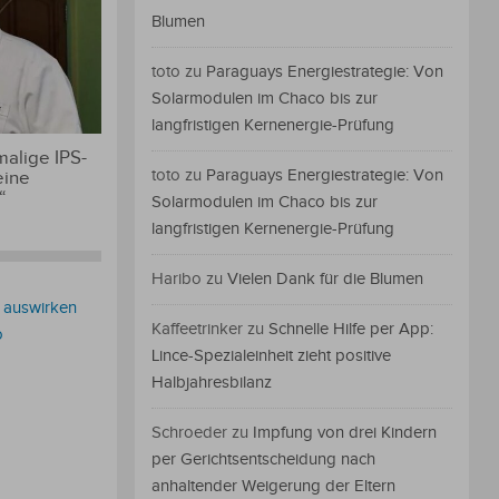
Blumen
toto
zu
Paraguays Energiestrategie: Von
Solarmodulen im Chaco bis zur
langfristigen Kernenergie-Prüfung
alige IPS-
toto
zu
Paraguays Energiestrategie: Von
eine
“
Solarmodulen im Chaco bis zur
langfristigen Kernenergie-Prüfung
Haribo
zu
Vielen Dank für die Blumen
n auswirken
Kaffeetrinker
zu
Schnelle Hilfe per App:
o
Lince-Spezialeinheit zieht positive
Halbjahresbilanz
Schroeder
zu
Impfung von drei Kindern
per Gerichtsentscheidung nach
anhaltender Weigerung der Eltern