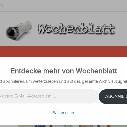
ng
Entdecke mehr von Wochenblatt
pu-Debatte neu: Brasilianer sage
ergie nicht nach Belieben nutze
zt abonnieren, um weiterzulesen und auf das gesamte Archiv zuzugrei
ichten
ABONNIE
ister
Weiterlesen
sses,