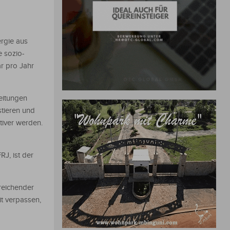
ergie aus
e sozio-
r pro Jahr
eitungen
stieren und
tiver werden.
RJ, ist der
sreichender
t verpassen,