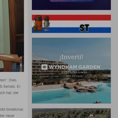
ten“. Dies
S-Senats. Er
ch hat, die
bt binational.
der neue