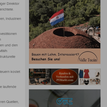
ger Direktor
richtete.
en, Industrien
vestitionen
n
sten und den
o MWh
rukturelle
Steuern kostet
ge laufende
ren Quellen,