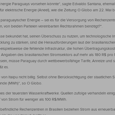
ergie Paraguays vorsehen könnte“, sagte Edvaldo Santana, ehemali
für elektrische Energie (Aneel), wie die Zeitung O Globo am 22. Mai be
paraguayischer Energie – sei es für die Versorgung von Rechenzentr
n, von beiden Parteien vereinbarten Rechtsrahmen benötigt?*.
se bekundet hat, seinen Überschuss zu nutzen, um technologische In
cklung zu stärken, sind die Herausforderungen laut der brasilianische
t beispielsweise die fehlende Infrastruktur, die hohen Übertragungsko
ch Angaben des brasilianischen Stromsektors auf mehr als 180 R$ pr
sein, müsse Paraguay durch wettbewerbsfähige Tarife, Anreize und st
ßt es.
 von Itaipu nicht billig. Selbst ohne Berücksichtigung der staatlichen 
unde (MWh)“, so O Globo.
 eines der teuersten Wasserkraftwerke. Quellen zufolge verhandeln eini
 von Strom für weniger als 100 R$/MWh.
u befindliche Rechenzentren in Brasilien beziehen Strom aus erneuerba