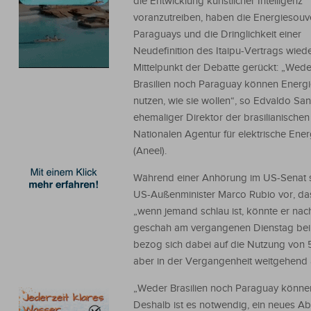
die Entwicklung künstlicher Intelligenz
voranzutreiben, haben die Energiesouve
Paraguays und die Dringlichkeit einer
Neudefinition des Itaipu-Vertrags wiede
Mittelpunkt der Debatte gerückt:
„Wede
Brasilien noch Paraguay können Energi
nutzen, wie sie wollen“, so Edvaldo San
ehemaliger Direktor der brasilianischen
Nationalen Agentur für elektrische Ener
(Aneel).
Während einer Anhörung im US-Senat 
US-Außenminister Marco Rubio vor, da
„wenn jemand schlau ist, könnte er nach
geschah am vergangenen Dienstag bei 
bezog sich dabei auf die Nutzung von 5
aber in der Vergangenheit weitgehend 
„Weder Brasilien noch Paraguay können 
Deshalb ist es notwendig, ein neues A