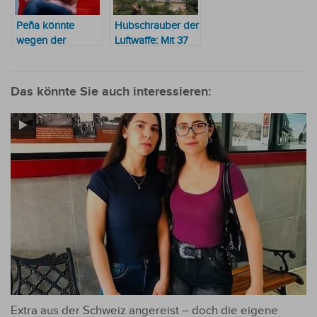
auf
Peña könnte
Hubschrauber der
wegen der
Luftwaffe: Mit 37
Umschlagaffäre
Flügen zur
als „signifikant
Sommerresidenz
korrupt”
von Santiago
Das könnte Sie auch interessieren:
eingestuft werden
Peña in San
Bernardino
Extra aus der Schweiz angereist – doch die eigene