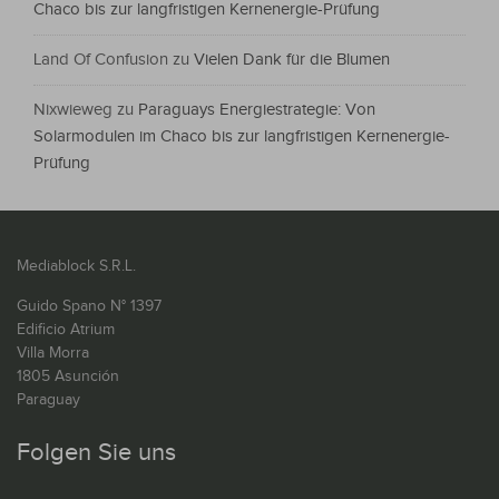
Chaco bis zur langfristigen Kernenergie-Prüfung
Land Of Confusion
zu
Vielen Dank für die Blumen
Nixwieweg
zu
Paraguays Energiestrategie: Von
Solarmodulen im Chaco bis zur langfristigen Kernenergie-
Prüfung
Mediablock S.R.L.
Guido Spano N° 1397
Edificio Atrium
Villa Morra
1805 Asunción
Paraguay
Folgen Sie uns