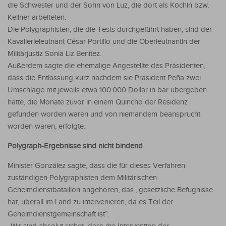
die Schwester und der Sohn von Luz, die dort als Köchin bzw.
Kellner arbeiteten.
Die Polygraphisten, die die Tests durchgeführt haben, sind der
Kavallerieleutnant César Portillo und die Oberleutnantin der
Militärjustiz Sonia Liz Benítez.
Außerdem sagte die ehemalige Angestellte des Präsidenten,
dass die Entlassung kurz nachdem sie Präsident Peña zwei
Umschläge mit jeweils etwa 100.000 Dollar in bar übergeben
hatte, die Monate zuvor in einem Quincho der Residenz
gefunden worden waren und von niemandem beansprucht
worden waren, erfolgte.
Polygraph-Ergebnisse sind nicht bindend
Minister González sagte, dass die für dieses Verfahren
zuständigen Polygraphisten dem Militärischen
Geheimdienstbataillon angehören, das „gesetzliche Befugnisse
hat, überall im Land zu intervenieren, da es Teil der
Geheimdienstgemeinschaft ist”.