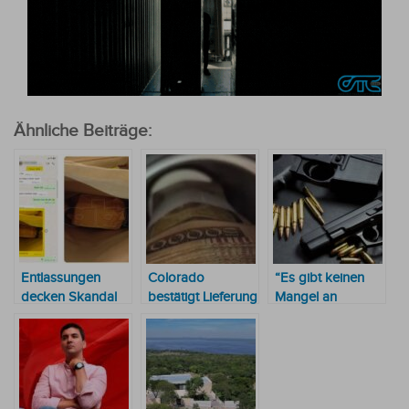
Ähnliche Beiträge:
Entlassungen
Colorado
“Es gibt keinen
decken Skandal
bestätigt Lieferung
Mangel an
um zwei
von
Waffen“, sagte der
Umschläge mit
Thermosbechern
Verteidigungsminister
jeweils 100.000
mit Geld in
US-Dollar in
Mburuvicha Róga
Mburuvicha Róga