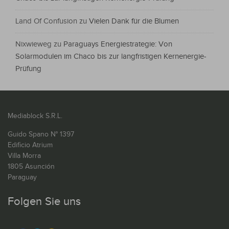
Land Of Confusion
zu
Vielen Dank für die Blumen
Nixwieweg
zu
Paraguays Energiestrategie: Von
Solarmodulen im Chaco bis zur langfristigen Kernenergie-
Prüfung
Mediablock S.R.L.
Guido Spano N° 1397
Edificio Atrium
Villa Morra
1805 Asunción
Paraguay
Folgen Sie uns