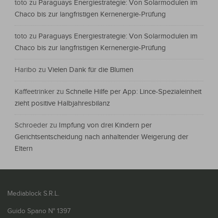
toto
zu
Paraguays Energiestrategie: Von Solarmodulen im
Chaco bis zur langfristigen Kernenergie-Prüfung
toto
zu
Paraguays Energiestrategie: Von Solarmodulen im
Chaco bis zur langfristigen Kernenergie-Prüfung
Haribo
zu
Vielen Dank für die Blumen
Kaffeetrinker
zu
Schnelle Hilfe per App: Lince-Spezialeinheit
zieht positive Halbjahresbilanz
Schroeder
zu
Impfung von drei Kindern per
Gerichtsentscheidung nach anhaltender Weigerung der
Eltern
Mediablock S.R.L.
Guido Spano N° 1397