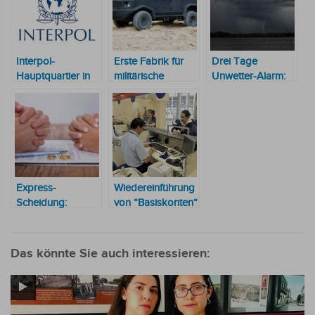
Interpol-
Erste Fabrik für
Drei Tage
Hauptquartier in
militärische
Unwetter-Alarm:
Villarrica geplant
Ausrüstung in
Starkregen und
Paraguay geplant
Überschwemmungsge
in Paraguay
Express-
Wiedereinführung
Scheidung:
von “Basiskonten“
Gesetzentwurf zur
geplant
Vereinfachung
und Verbilligung
Das könnte Sie auch interessieren:
der Auflösung
einer Ehe
innerhalb weniger
Tage ​