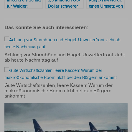
Imkerei als Schutz
3,5 Millionen US-
Rallye-WM würde
für Wälder:
Dollar schwerer
einen Umsatz von
Indigene
Schlag für
50 Millionen USD
Gemeinschaft Viju
Drogenhändler in
generieren
in Tavaí erhält
indigener
Das könnte Sie auch interessieren:
Unterstützung
Gemeinschaft
Achtung vor Sturmböen und Hagel: Unwetterfront zieht
ab heute Nachmittag auf
Gute Wirtschaftszahlen, leere Kassen: Warum der
makroökonomische Boom nicht bei den Bürgern
ankommt