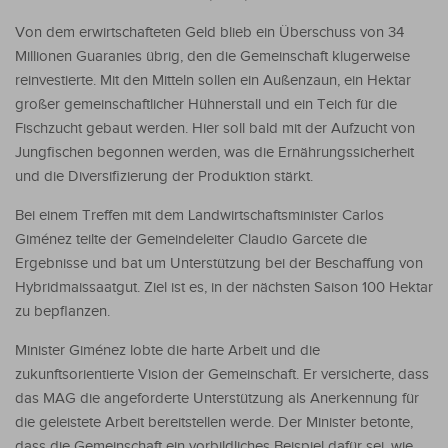
Von dem erwirtschafteten Geld blieb ein Überschuss von 34
Millionen Guaranies übrig, den die Gemeinschaft klugerweise
reinvestierte. Mit den Mitteln sollen ein Außenzaun, ein Hektar
großer gemeinschaftlicher Hühnerstall und ein Teich für die
Fischzucht gebaut werden. Hier soll bald mit der Aufzucht von
Jungfischen begonnen werden, was die Ernährungssicherheit
und die Diversifizierung der Produktion stärkt.
Bei einem Treffen mit dem Landwirtschaftsminister Carlos
Giménez teilte der Gemeindeleiter Claudio Garcete die
Ergebnisse und bat um Unterstützung bei der Beschaffung von
Hybridmaissaatgut. Ziel ist es, in der nächsten Saison 100 Hektar
zu bepflanzen.
Minister Giménez lobte die harte Arbeit und die
zukunftsorientierte Vision der Gemeinschaft. Er versicherte, dass
das MAG die angeforderte Unterstützung als Anerkennung für
die geleistete Arbeit bereitstellen werde. Der Minister betonte,
dass die Gemeinschaft ein vorbildliches Beispiel dafür sei, wie