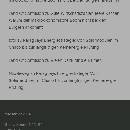
makroökonomische Boom nicht bei den Bürgern ankommt
Land Of Confusion
zu
Gute Wirtschaftszahlen, leere Kassen:
Warum der makroökonomische Boom nicht bei den
Bürgern ankommt
toto
zu
Paraguays Energiestrategie: Von Solarmodulen im
Chaco bis zur langfristigen Kernenergie-Prüfung
Land Of Confusion
zu
Vielen Dank für die Blumen
Nixwieweg
zu
Paraguays Energiestrategie: Von
Solarmodulen im Chaco bis zur langfristigen Kernenergie-
Prüfung
Mediablock S.R.L.
Guido Spano N° 1397