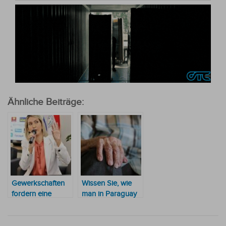
Ähnliche Beiträge:
Gewerkschaften
Wissen Sie, wie
fordern eine
man in Paraguay
Erhöhung des
die Rente
Mindestlohns um
beantragt? IPS
35 %
antwortet