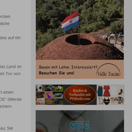
ersten
liche
des auf ein
das Land im
 ein Tor von
rt einen
 SOS“ (Werde
ichern.
au. Sie