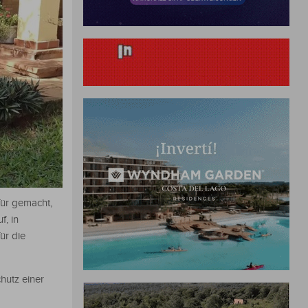
für gemacht,
f, in
ür die
hutz einer