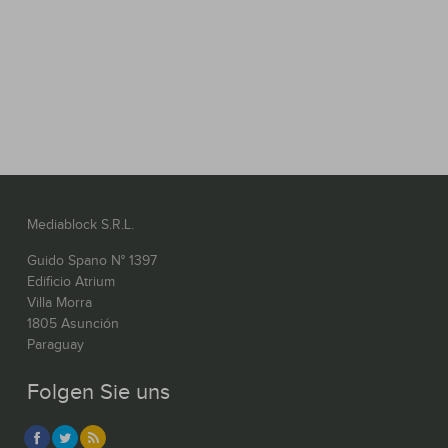
Mediablock S.R.L.
Guido Spano N° 1397
Edificio Atrium
Villa Morra
1805 Asunción
Paraguay
Folgen Sie uns