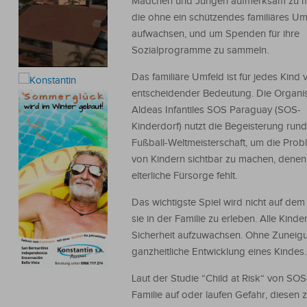
Mädchen und Jungen aufmerksam zu 
die ohne ein schützendes familiäres Um
aufwachsen, und um Spenden für ihre
Sozialprogramme zu sammeln.
Das familiäre Umfeld ist für jedes Kind 
entscheidender Bedeutung. Die Organi
Aldeas Infantiles SOS Paraguay (SOS-
Kinderdorf) nutzt die Begeisterung run
Fußball-Weltmeisterschaft, um die Prob
von Kindern sichtbar zu machen, denen
elterliche Fürsorge fehlt.
Das wichtigste Spiel wird nicht auf de
sie in der Familie zu erleben. Alle Kind
Sicherheit aufzuwachsen. Ohne Zuneig
ganzheitliche Entwicklung eines Kindes.
Laut der Studie “Child at Risk“ von SO
Familie auf oder laufen Gefahr, diesen z