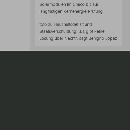
Solarmodulen im Chaco bis zur
langfristigen Kernenergie-Prüfung
toto
zu
Haushaltsdefizit und
Staatsverschuldung: „Es gibt keine
Lösung über Nacht“, sagt Benigno López