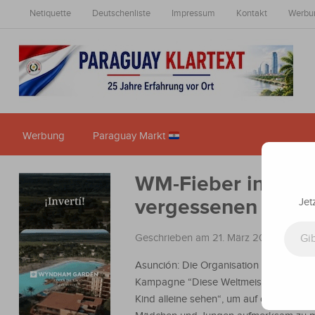
Netiquette
Deutschenliste
Impressum
Kontakt
Werbu
Werbung
Paraguay Markt
WM-Fieber in Para
vergessenen Kind
Jet
Gib deine E-Mail-Adresse ein ...
Geschrieben am 21. März 2026
in
Nach
Asunción: Die Organisation startet die
Kampagne “Diese Weltmeisterschaft sol
Kind alleine sehen“, um auf die Situatio