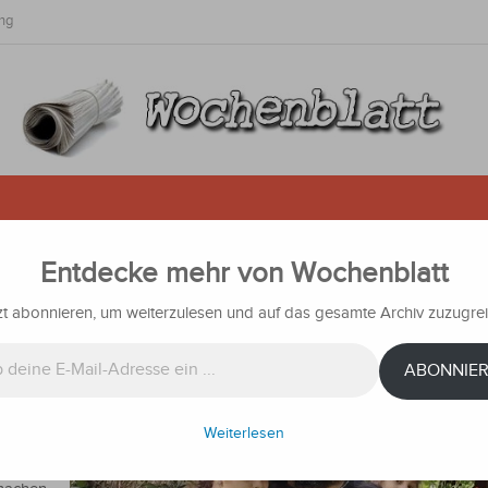
ng
Entdecke mehr von Wochenblatt
guay: SOS-Kinderdorf erinnert an
er
zt abonnieren, um weiterzulesen und auf das gesamte Archiv zuzugrei
richten
ABONNIE
Weiterlesen
lte kein
n von