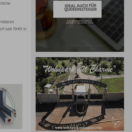
rliche
miliären
f seit 1949 in