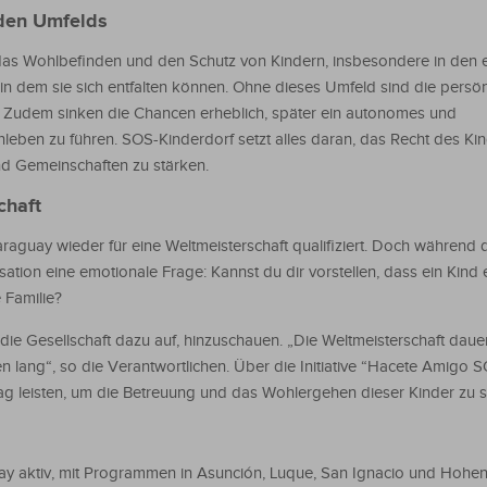
den Umfelds
ür das Wohlbefinden und den Schutz von Kindern, insbesondere in den 
 in dem sie sich entfalten können. Ohne dieses Umfeld sind die persön
. Zudem sinken die Chancen erheblich, später ein autonomes und
ben zu führen. SOS-Kinderdorf setzt alles daran, das Recht des Kin
und Gemeinschaften zu stärken.
chaft
raguay wieder für eine Weltmeisterschaft qualifiziert. Doch während 
isation eine emotionale Frage: Kannst du dir vorstellen, dass ein Kind
 Familie?
 die Gesellschaft dazu auf, hinzuschauen. „Die Weltmeisterschaft daue
en lang“, so die Verantwortlichen. Über die Initiative “Hacete Amigo
ag leisten, um die Betreuung und das Wohlergehen dieser Kinder zu s
guay aktiv, mit Programmen in Asunción, Luque, San Ignacio und Hohen