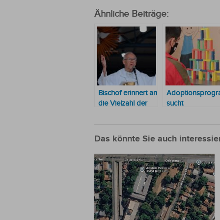
Ähnliche Beiträge:
Bischof erinnert an
Adoptionsprog
die Vielzahl der
sucht
vermissten Kinder
Pflegefamilien fü
und Jugendlichen
mehr als 1.000
in Paraguay
Kinder
Das könnte Sie auch interessie