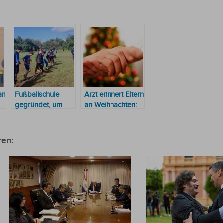
ramm
Fußballschule
Arzt erinnert Eltern
gegründet, um
an Weihnachten:
r
Kinder durch
“Es geht nicht um
Sport von Lastern
Geschenke,
fernzuhalten
sondern darum,
ren:
wie man sich fühlt“