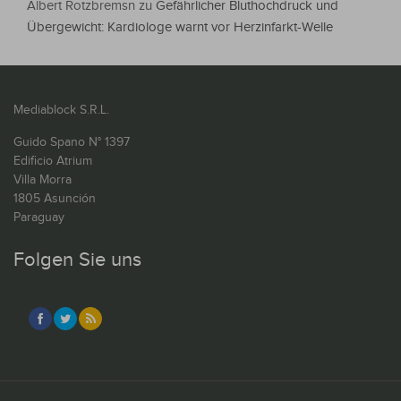
Albert Rotzbremsn
zu
Gefährlicher Bluthochdruck und
Übergewicht: Kardiologe warnt vor Herzinfarkt-Welle
Mediablock S.R.L.
Guido Spano N° 1397
Edificio Atrium
Villa Morra
1805 Asunción
Paraguay
Folgen Sie uns