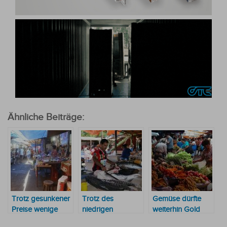
Ähnliche Beiträge:
Trotz gesunkener
Trotz des
Gemüse dürfte
Preise wenige
niedrigen
weiterhin Gold
Einkäufe
Flusspegels
wert sein