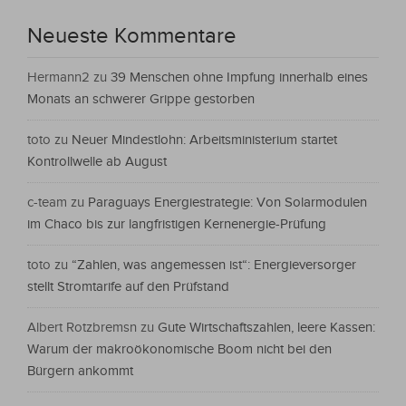
Neueste Kommentare
Hermann2
zu
39 Menschen ohne Impfung innerhalb eines
Monats an schwerer Grippe gestorben
toto
zu
Neuer Mindestlohn: Arbeitsministerium startet
Kontrollwelle ab August
c-team
zu
Paraguays Energiestrategie: Von Solarmodulen
im Chaco bis zur langfristigen Kernenergie-Prüfung
toto
zu
“Zahlen, was angemessen ist“: Energieversorger
stellt Stromtarife auf den Prüfstand
Albert Rotzbremsn
zu
Gute Wirtschaftszahlen, leere Kassen:
Warum der makroökonomische Boom nicht bei den
Bürgern ankommt