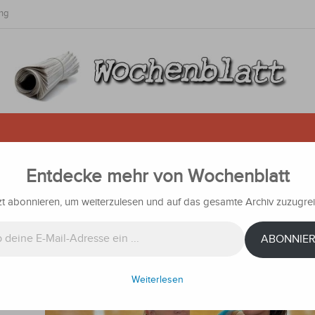
ng
Entdecke mehr von Wochenblatt
en glänzen in den USA
zt abonnieren, um weiterzulesen und auf das gesamte Archiv zuzugrei
chrichten
ABONNIE
ruckende
 und
Weiterlesen