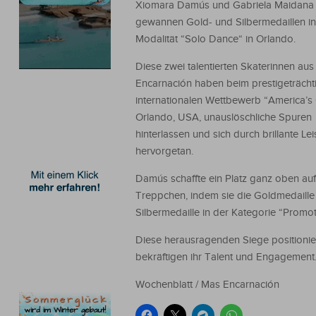
Xiomara Damús und Gabriela Maidana
gewannen Gold- und Silbermedaillen in
Modalität “Solo Dance“ in Orlando.
Diese zwei talentierten Skaterinnen aus
Encarnación haben beim prestigeträcht
internationalen Wettbewerb “America’s 
Orlando, USA, unauslöschliche Spuren
hinterlassen und sich durch brillante Le
hervorgetan.
Damús schaffte ein Platz ganz oben au
Treppchen, indem sie die Goldmedaille
Silbermedaille in der Kategorie “Promo
Diese herausragenden Siege positionier
bekräftigen ihr Talent und Engagement
Wochenblatt / Mas Encarnación