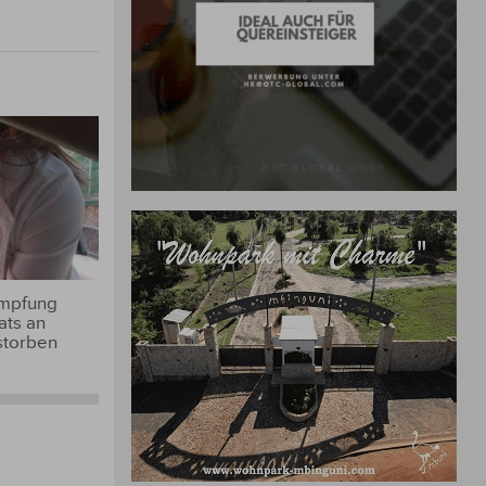
Impfung
ats an
storben