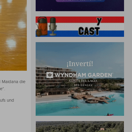
d Maidana die
e“.
aufs und