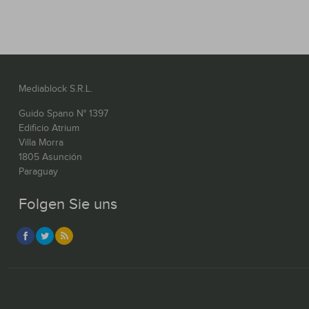
Mediablock S.R.L.
Guido Spano N° 1397
Edificio Atrium
Villa Morra
1805 Asunción
Paraguay
Folgen Sie uns