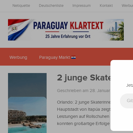
Netiquette
Deutschenliste
Impressum
Kontakt
Werbu
Werbung
Paraguay Markt
2 junge Skaterinn
Jet
Geschrieben am 28. Januar 2025
in
Na
Gib deine E-Mail-Adresse ein ...
Orlando: 2 junge Skaterinnen aus der
Hauptstadt von Itapúa zeigten beeind
Leistungen auf Rollschuhen in den USA
konnten großartige Erfolge erzielen.