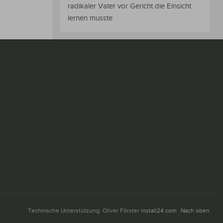
radikaler Vater vor Gericht die Einsicht
lernen musste
Technische Unterstützung: Oliver Förster
install24.com
Nach oben