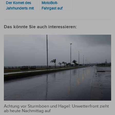
Der Komet des
MotoBolt-
Jahrhunderts mit
Fahrgast auf
bloßem Auge
mysteriöse Weise
sichtbar: Nutzen
verschwunden
Sie die Gunst der
Das könnte Sie auch interessieren:
Stunde
Achtung vor Sturmböen und Hagel: Unwetterfront zieht
ab heute Nachmittag auf