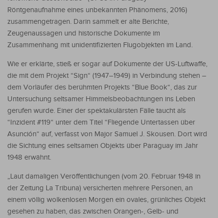
Röntgenaufnahme eines unbekannten Phänomens, 2016)
zusammengetragen. Darin sammelt er alte Berichte,
Zeugenaussagen und historische Dokumente im
Zusammenhang mit unidentifizierten Flugobjekten im Land.
Wie er erklärte, stieß er sogar auf Dokumente der US-Luftwaffe,
die mit dem Projekt “Sign“ (1947–1949) in Verbindung stehen –
dem Vorläufer des berühmten Projekts “Blue Book“, das zur
Untersuchung seltsamer Himmelsbeobachtungen ins Leben
gerufen wurde. Einer der spektakulärsten Fälle taucht als
“Inzident #119“ unter dem Titel “Fliegende Untertassen über
Asunción“ auf, verfasst von Major Samuel J. Skousen. Dort wird
die Sichtung eines seltsamen Objekts über Paraguay im Jahr
1948 erwähnt.
„Laut damaligen Veröffentlichungen (vom 20. Februar 1948 in
der Zeitung La Tribuna) versicherten mehrere Personen, an
einem völlig wolkenlosen Morgen ein ovales, grünliches Objekt
gesehen zu haben, das zwischen Orangen-, Gelb- und