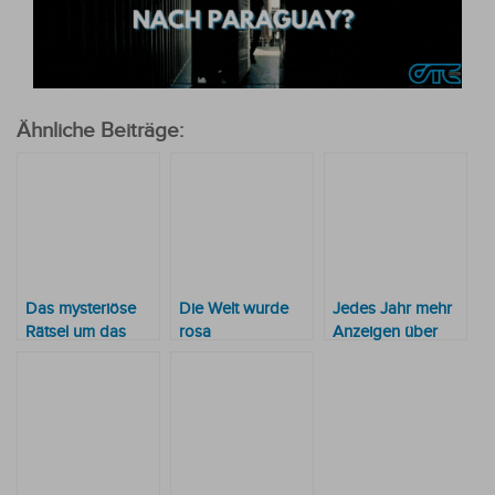
Ähnliche Beiträge:
Das mysteriöse
Die Welt wurde
Jedes Jahr mehr
Rätsel um das
rosa
Anzeigen über
Verschwinden
häusliche Gewalt
eines Studenten,
der dann wieder
in Russland
auftauchte