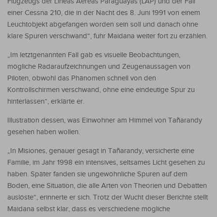
Flugzeugs der Líneas Aéreas Paraguayas (LAP) und der Fall
einer Cessna 210, die in der Nacht des 8. Juni 1991 von einem
Leuchtobjekt abgefangen worden sein soll und danach ohne
klare Spuren verschwand“, fuhr Maidana weiter fort zu erzählen.
„Im letztgenannten Fall gab es visuelle Beobachtungen,
mögliche Radaraufzeichnungen und Zeugenaussagen von
Piloten, obwohl das Phänomen schnell von den
Kontrollschirmen verschwand, ohne eine eindeutige Spur zu
hinterlassen“, erklärte er.
Illustration dessen, was Einwohner am Himmel von Tañarandy
gesehen haben wollen.
„In Misiones, genauer gesagt in Tañarandy, versicherte eine
Familie, im Jahr 1998 ein intensives, seltsames Licht gesehen zu
haben. Später fanden sie ungewöhnliche Spuren auf dem
Boden, eine Situation, die alle Arten von Theorien und Debatten
auslöste“, erinnerte er sich. Trotz der Wucht dieser Berichte stellt
Maidana selbst klar, dass es verschiedene mögliche