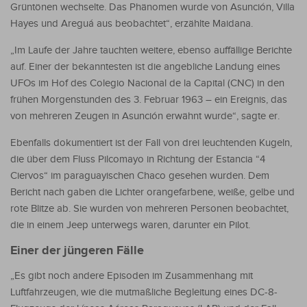
Grüntönen wechselte. Das Phänomen wurde von Asunción, Villa
Hayes und Areguá aus beobachtet“, erzählte Maidana.
„Im Laufe der Jahre tauchten weitere, ebenso auffällige Berichte
auf. Einer der bekanntesten ist die angebliche Landung eines
UFOs im Hof des Colegio Nacional de la Capital (CNC) in den
frühen Morgenstunden des 3. Februar 1963 – ein Ereignis, das
von mehreren Zeugen in Asunción erwähnt wurde“, sagte er.
Ebenfalls dokumentiert ist der Fall von drei leuchtenden Kugeln,
die über dem Fluss Pilcomayo in Richtung der Estancia “4
Ciervos“ im paraguayischen Chaco gesehen wurden. Dem
Bericht nach gaben die Lichter orangefarbene, weiße, gelbe und
rote Blitze ab. Sie wurden von mehreren Personen beobachtet,
die in einem Jeep unterwegs waren, darunter ein Pilot.
Einer der jüngeren Fälle
„Es gibt noch andere Episoden im Zusammenhang mit
Luftfahrzeugen, wie die mutmaßliche Begleitung eines DC-8-