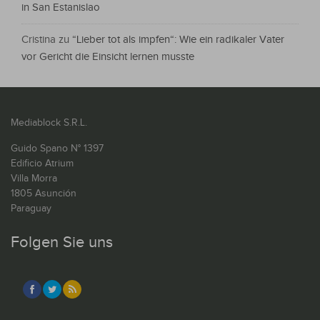
in San Estanislao
Cristina
zu
“Lieber tot als impfen“: Wie ein radikaler Vater
vor Gericht die Einsicht lernen musste
Mediablock S.R.L.
Guido Spano N° 1397
Edificio Atrium
Villa Morra
1805 Asunción
Paraguay
Folgen Sie uns