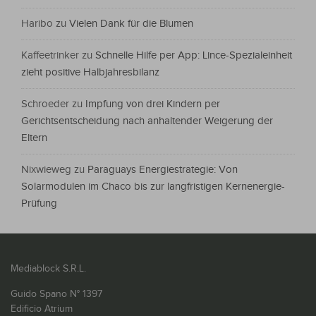
Haribo
zu
Vielen Dank für die Blumen
Kaffeetrinker
zu
Schnelle Hilfe per App: Lince-Spezialeinheit
zieht positive Halbjahresbilanz
Schroeder
zu
Impfung von drei Kindern per
Gerichtsentscheidung nach anhaltender Weigerung der
Eltern
Nixwieweg
zu
Paraguays Energiestrategie: Von
Solarmodulen im Chaco bis zur langfristigen Kernenergie-
Prüfung
Mediablock S.R.L.
Guido Spano N° 1397
Edificio Atrium