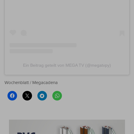
Ein Beitrag geteilt von MEGA TV (@megatvpy)
Wochenblatt / Megacadena