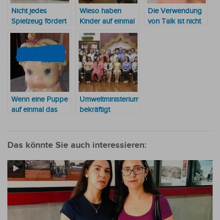
Nicht jedes
Wieso haben
Die Verwendung
Spielzeug fördert
Kinder auf einmal
von Talk ist nicht
die kognitive
so wenig
empfehlenswert
Entwicklung von
Abwehrkräfte?
Kindern, vor allem
nicht das
Smartphone
Wenn eine Puppe
Umweltministerium
auf einmal das
bekräftigt
Sprechen anfängt
Engagement für
nachhaltige
Entwicklung und
Das könnte Sie auch interessieren:
Schutz der
Ozonschicht